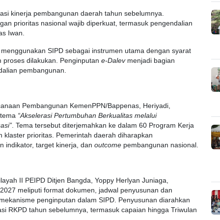
uasi kinerja pembangunan daerah tahun sebelumnya.
gan prioritas nasional wajib diperkuat, termasuk pengendalian
las Iwan.
n menggunakan SIPD sebagai instrumen utama dengan syarat
 proses dilakukan. Penginputan
e-Dalev
menjadi bagian
ndalian pembangunan.
rencanaan Pembangunan KemenPPN/Bappenas, Heriyadi,
 tema
“Akselerasi Pertumbuhan Berkualitas melalui
sasi”
. Tema tersebut diterjemahkan ke dalam 60 Program Kerja
 klaster prioritas. Pemerintah daerah diharapkan
ndikator, target kinerja, dan
outcome
pembangunan nasional.
layah II PEIPD Ditjen Bangda, Yoppy Herlyan Juniaga,
 2027 meliputi format dokumen, jadwal penyusunan dan
ga mekanisme penginputan dalam SIPD. Penyusunan diarahkan
uasi RKPD tahun sebelumnya, termasuk capaian hingga Triwulan