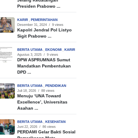
Jelang Kedatangan
Presiden Prabowo ...
KARIR
,
PEMERINTAHAN
Desember 31, 2024
/
9 views
Kapolri Jendral Pol Listyo
Sigit Prabowo ...
BERITA UTAMA
,
EKONOMI
,
KARIR
Agustus 3, 2025
/
9 views
DPW ASPRUMNAS Sumut
Mandatkan Pembentukan
DPD ...
BERITA UTAMA
,
PENDIDIKAN
Juli 18, 2026
/
88 views
Menuju ‘UNA Toward
Excellence’, Universitas
Asahan ...
BERITA UTAMA
,
KESEHATAN
Juni 22, 2026
/
86 views
PERDAMI Gelar Bakti Sosial