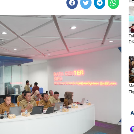
T
Ta
DKI
Me
Ti