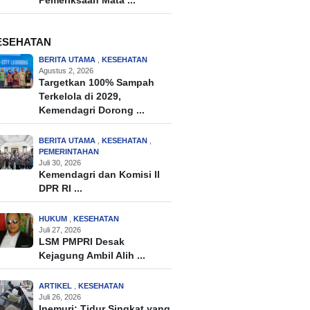
Pemeriksaan Mata ...
ESEHATAN
BERITA UTAMA
,
KESEHATAN
Agustus 2, 2026
Targetkan 100% Sampah
Terkelola di 2029,
Kemendagri Dorong ...
BERITA UTAMA
,
KESEHATAN
,
PEMERINTAHAN
Juli 30, 2026
Kemendagri dan Komisi II
DPR RI ...
HUKUM
,
KESEHATAN
Juli 27, 2026
LSM PMPRI Desak
Kejagung Ambil Alih ...
ARTIKEL
,
KESEHATAN
Juli 26, 2026
Inemuri: Tidur Singkat yang