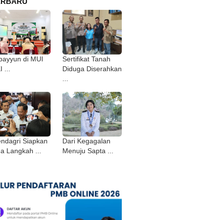
ERBARU
bayyun di MUI
Sertifikat Tanah
 ...
Diduga Diserahkan
...
ndagri Siapkan
Dari Kegagalan
ga Langkah ...
Menuju Sapta ...