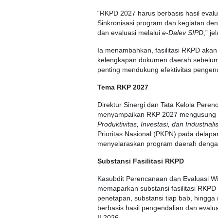
“RKPD 2027 harus berbasis hasil eval
Sinkronisasi program dan kegiatan den
dan evaluasi melalui
e-Dalev SIPD
,” je
Ia menambahkan, fasilitasi RKPD aka
kelengkapan dokumen daerah sebelum
penting mendukung efektivitas penge
Tema RKP 2027
Direktur Sinergi dan Tata Kelola Pe
menyampaikan RKP 2027 mengusung
Produktivitas, Investasi, dan Industriali
Prioritas Nasional (PKPN) pada delapan
menyelaraskan program daerah dengan i
Substansi Fasilitasi RKPD
Kasubdit Perencanaan dan Evaluasi Wi
memaparkan substansi fasilitasi RKPD
penetapan, substansi tiap bab, hing
berbasis hasil pengendalian dan eval
II 2026.