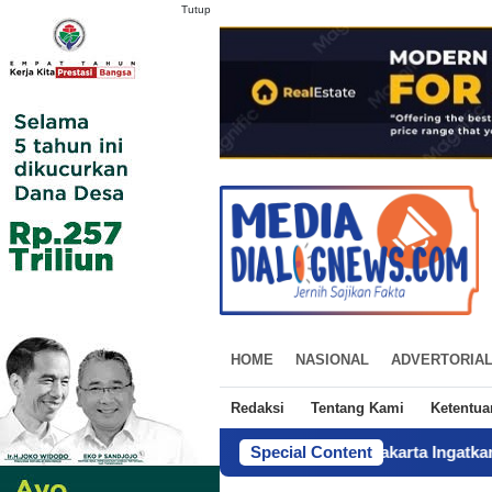
Tutup
HOME
NASIONAL
ADVERTORIA
Redaksi
Tentang Kami
Ketentu
Tabayyun di MUI DKI Jakarta Ingatkan Bahaya Hoaks,
Special Content