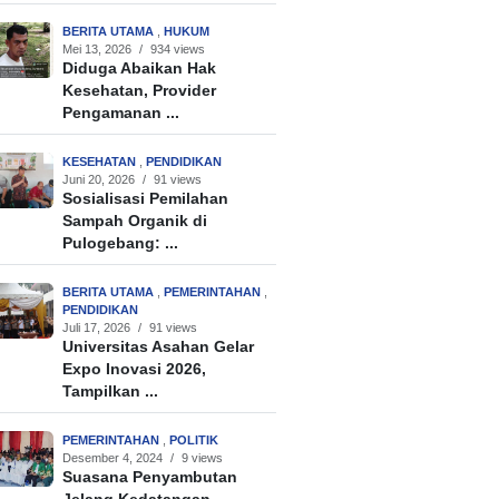
BERITA UTAMA
,
HUKUM
Mei 13, 2026
/
934 views
Diduga Abaikan Hak
Kesehatan, Provider
Pengamanan ...
KESEHATAN
,
PENDIDIKAN
Juni 20, 2026
/
91 views
Sosialisasi Pemilahan
Sampah Organik di
Pulogebang: ...
BERITA UTAMA
,
PEMERINTAHAN
,
PENDIDIKAN
Juli 17, 2026
/
91 views
Universitas Asahan Gelar
Expo Inovasi 2026,
Tampilkan ...
PEMERINTAHAN
,
POLITIK
Desember 4, 2024
/
9 views
Suasana Penyambutan