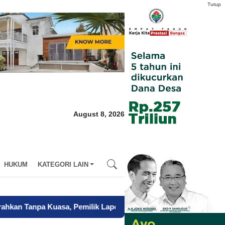
Tutup
August 8, 2026
HUKUM
KATEGORI LAIN
asa, Pemilik Laporkan BPN Parepare ke Polisi
-
Mendagri Siapk