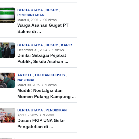
BERITA UTAMA
,
HUKUM
,
PEMERINTAHAN
Maret 4, 2026
/
90 views
Warga Asahan Gugat PT
Bakrie di ...
BERITA UTAMA
,
HUKUM
,
KARIR
Desember 31, 2024
/
9 views
Dinilai Sebagai Pejabat
Publik, Sekda Asahan ...
ARTIKEL
,
LIPUTAN KHUSUS
,
NASIONAL
Maret 30, 2025
/
9 views
Mudik: Nostalgia dan
Momen Pulang Kampung ...
BERITA UTAMA
,
PENDIDIKAN
April 15, 2025
/
9 views
Dosen FKIP UNA Gelar
Pengabdian di ...