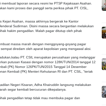
i membuat laporan secara resmi ke PTSP Kejaksaan Asahan.
akan kami proses dan panggil serta periksa pihak PT. CISL,
s Kejari Asahan, massa akhirnya bergerak ke Kantor
 Jenderal Sudirman. Disini massa secara bergantian melakukan
pihak hakim pengadilan. Malah pagar ditutup oleh pihak
membuat massa marah dengan menggoyang-goyang pagar
sempat diredam oleh aparat kepolisian yang mengawal aksi.
ngadukan,kalau PT. CSIL merupakan perusahaan yang melanggar
kan putusan Kasasi dengan nomor 128K/TUN/2014 tanggal 12
embali (PK) Nomor 126PK/TUN/2015 Tanggal 14 Desember
an Kembali (PK) Menteri Kehutanan RI dan PT. CSIL, “teriak
adilan Negeri Kisaran, Adha Khairuddin langsung melakukan
darah segar kembali bercucuran dikepalanya.
 pihak pengadilan tetap tidak mau membuka pagar dan