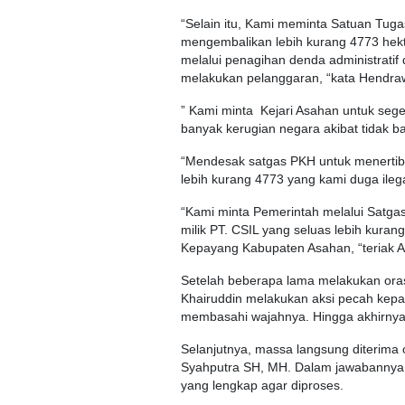
“Selain itu, Kami meminta Satuan Tug
mengembalikan lebih kurang 4773 hekt
melalui penagihan denda administrati
melakukan pelanggaran, “kata Hendr
” Kami minta Kejari Asahan untuk seg
banyak kerugian negara akibat tidak bay
“Mendesak satgas PKH untuk menertibka
lebih kurang 4773 yang kami duga ileg
“Kami minta Pemerintah melalui Satga
milik PT. CSIL yang seluas lebih kur
Kepayang Kabupaten Asahan, “teriak A
Setelah beberapa lama melakukan orasi
Khairuddin melakukan aksi pecah kepa
membasahi wajahnya. Hingga akhirnya
Selanjutnya, massa langsung diterima 
Syahputra SH, MH. Dalam jawabannya
yang lengkap agar diproses.