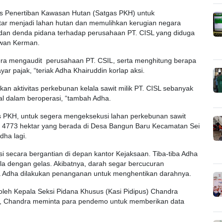
as Penertiban Kawasan Hutan (Satgas PKH) untuk
ar menjadi lahan hutan dan memulihkan kerugian negara
f dan denda pidana terhadap perusahaan PT. CISL yang diduga
awan Kerman.
era mengaudit perusahaan PT. CSIL, serta menghitung berapa
ar pajak, “teriak Adha Khairuddin korlap aksi.
n aktivitas perkebunan kelala sawit milik PT. CISL sebanyak
al dalam beroperasi, “tambah Adha.
s PKH, untuk segera mengeksekusi lahan perkebunan sawit
ang 4773 hektar yang berada di Desa Bangun Baru Kecamatan Sei
dha lagi.
 secara bergantian di depan kantor Kejaksaan. Tiba-tiba Adha
la dengan gelas. Akibatnya, darah segar bercucuran
 Adha dilakukan penanganan untuk menghentikan darahnya.
oleh Kepala Seksi Pidana Khusus (Kasi Pidipus) Chandra
, Chandra meminta para pendemo untuk memberikan data