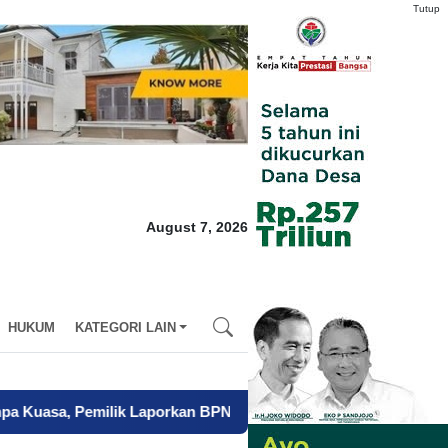
Tutup
August 7, 2026
HUKUM
KATEGORI LAIN
ik Laporkan BPN Parepare ke Polisi
-
Mendagri Siapkan Tiga La