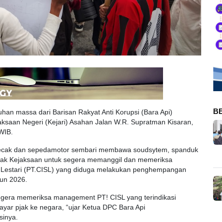
B
han massa dari Barisan Rakyat Anti Korupsi (Bara Api)
aksaan Negeri (Kejari) Asahan Jalan W.R. Supratman Kisaran,
WIB.
ecak dan sepedamotor sembari membawa soudsytem, spanduk
hak Kejaksaan untuk segera memanggil dan memeriksa
t Lestari (PT.CISL) yang diduga melakukan penghempangan
hun 2026.
egera memeriksa management PT! CISL yang terindikasi
ar pjak ke negara, “ujar Ketua DPC Bara Api
inya.