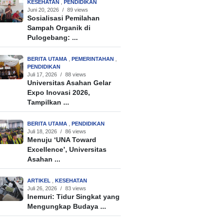
KESEHATAN
,
PENDIDIKAN
Juni 20, 2026
/
89 views
Sosialisasi Pemilahan
Sampah Organik di
Pulogebang: ...
BERITA UTAMA
,
PEMERINTAHAN
,
PENDIDIKAN
Juli 17, 2026
/
88 views
Universitas Asahan Gelar
Expo Inovasi 2026,
Tampilkan ...
BERITA UTAMA
,
PENDIDIKAN
Juli 18, 2026
/
86 views
Menuju ‘UNA Toward
Excellence’, Universitas
Asahan ...
ARTIKEL
,
KESEHATAN
Juli 26, 2026
/
83 views
Inemuri: Tidur Singkat yang
Mengungkap Budaya ...