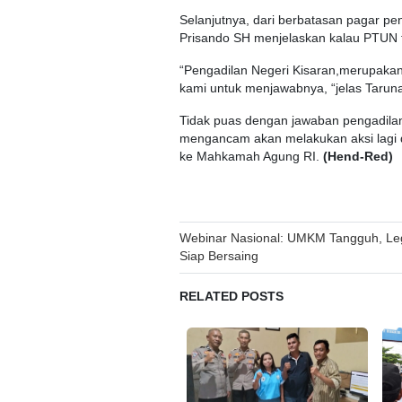
Selanjutnya, dari berbatasan pagar pe
Prisando SH menjelaskan kalau PTUN 
“Pengadilan Negeri Kisaran,merupakan
kami untuk menjawabnya, “jelas Tarun
Tidak puas dengan jawaban pengadila
mengancam akan melakukan aksi lagi 
ke Mahkamah Agung RI.
(Hend-Red)
Post
Webinar Nasional: UMKM Tangguh, Leg
Siap Bersaing
navigation
RELATED POSTS