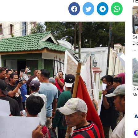
T
Ser
Di
...
Da
Me