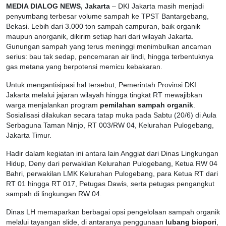
MEDIA DIALOG NEWS, Jakarta
– DKI Jakarta masih menjadi
penyumbang terbesar volume sampah ke TPST Bantargebang,
Bekasi. Lebih dari 3.000 ton sampah campuran, baik organik
maupun anorganik, dikirim setiap hari dari wilayah Jakarta.
Gunungan sampah yang terus meninggi menimbulkan ancaman
serius: bau tak sedap, pencemaran air lindi, hingga terbentuknya
gas metana yang berpotensi memicu kebakaran.
Untuk mengantisipasi hal tersebut, Pemerintah Provinsi DKI
Jakarta melalui jajaran wilayah hingga tingkat RT mewajibkan
warga menjalankan program
pemilahan sampah organik
.
Sosialisasi dilakukan secara tatap muka pada Sabtu (20/6) di Aula
Serbaguna Taman Ninjo, RT 003/RW 04, Kelurahan Pulogebang,
Jakarta Timur.
Hadir dalam kegiatan ini antara lain Anggiat dari Dinas Lingkungan
Hidup, Deny dari perwakilan Kelurahan Pulogebang, Ketua RW 04
Bahri, perwakilan LMK Kelurahan Pulogebang, para Ketua RT dari
RT 01 hingga RT 017, Petugas Dawis, serta petugas pengangkut
sampah di lingkungan RW 04.
Dinas LH memaparkan berbagai opsi pengelolaan sampah organik
melalui tayangan slide, di antaranya penggunaan
lubang biopori
,