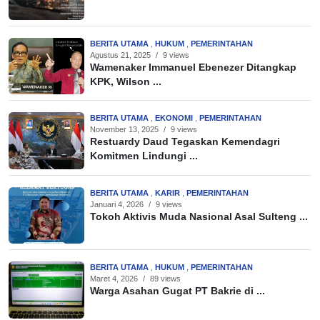
BERITA UTAMA
,
HUKUM
,
PEMERINTAHAN
Agustus 21, 2025
/
9 views
Wamenaker Immanuel Ebenezer Ditangkap
KPK, Wilson ...
BERITA UTAMA
,
EKONOMI
,
PEMERINTAHAN
November 13, 2025
/
9 views
Restuardy Daud Tegaskan Kemendagri
Komitmen Lindungi ...
BERITA UTAMA
,
KARIR
,
PEMERINTAHAN
Januari 4, 2026
/
9 views
Tokoh Aktivis Muda Nasional Asal Sulteng ...
BERITA UTAMA
,
HUKUM
,
PEMERINTAHAN
Maret 4, 2026
/
89 views
Warga Asahan Gugat PT Bakrie di ...