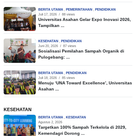
BERITA UTAMA
,
PEMERINTAHAN
,
PENDIDIKAN
Juli 17, 2026
/
88 views
Universitas Asahan Gelar Expo Inovasi 2026,
Tampilkan ...
KESEHATAN
,
PENDIDIKAN
Juni 20, 2026
/
87 views
Sosialisasi Pemilahan Sampah Organik di
Pulogebang: ...
BERITA UTAMA
,
PENDIDIKAN
Juli 18, 2026
/
85 views
Menuju ‘UNA Toward Excellence’, Universitas
Asahan ...
KESEHATAN
BERITA UTAMA
,
KESEHATAN
Agustus 2, 2026
Targetkan 100% Sampah Terkelola di 2029,
Kemendagri Dorong ...