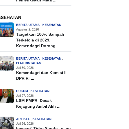
Pemeriksaan Mata ...
ESEHATAN
BERITA UTAMA
,
KESEHATAN
Agustus 2, 2026
Targetkan 100% Sampah
Terkelola di 2029,
Kemendagri Dorong ...
BERITA UTAMA
,
KESEHATAN
,
PEMERINTAHAN
Juli 30, 2026
Kemendagri dan Komisi II
DPR RI ...
HUKUM
,
KESEHATAN
Juli 27, 2026
LSM PMPRI Desak
Kejagung Ambil Alih ...
ARTIKEL
,
KESEHATAN
Juli 26, 2026
Inemuri: Tidur Singkat yang