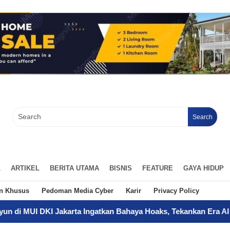
Search
L
ARTIKEL
BERITA UTAMA
BISNIS
FEATURE
GAYA HIDUP
an Khusus
Pedoman Media Cyber
Karir
Privacy Policy
KI Jakarta Ingatkan Bahaya Hoaks, Tekankan Era AI
-
Sertifika