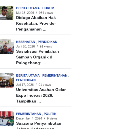
BERITA UTAMA
,
HUKUM
Mei 13, 2026
/
934 views
Diduga Abaikan Hak
Kesehatan, Provider
Pengamanan ...
KESEHATAN
,
PENDIDIKAN
Juni 20, 2026
/
91 views
Sosialisasi Pemilahan
Sampah Organik di
Pulogebang: ...
BERITA UTAMA
,
PEMERINTAHAN
,
PENDIDIKAN
Juli 17, 2026
/
91 views
Universitas Asahan Gelar
Expo Inovasi 2026,
Tampilkan ...
PEMERINTAHAN
,
POLITIK
Desember 4, 2024
/
9 views
Suasana Penyambutan