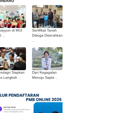
ERBARU
bayyun di MUI
Sertifikat Tanah
 ...
Diduga Diserahkan
...
ndagri Siapkan
Dari Kegagalan
ga Langkah ...
Menuju Sapta ...