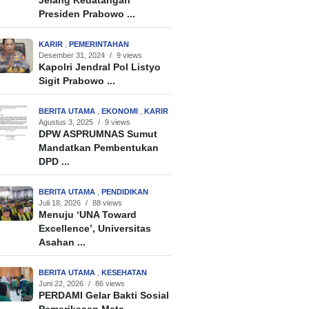
Jelang Kedatangan
Presiden Prabowo ...
KARIR
,
PEMERINTAHAN
Desember 31, 2024
/
9 views
Kapolri Jendral Pol Listyo
Sigit Prabowo ...
BERITA UTAMA
,
EKONOMI
,
KARIR
Agustus 3, 2025
/
9 views
DPW ASPRUMNAS Sumut
Mandatkan Pembentukan
DPD ...
BERITA UTAMA
,
PENDIDIKAN
Juli 18, 2026
/
88 views
Menuju ‘UNA Toward
Excellence’, Universitas
Asahan ...
BERITA UTAMA
,
KESEHATAN
Juni 22, 2026
/
86 views
PERDAMI Gelar Bakti Sosial