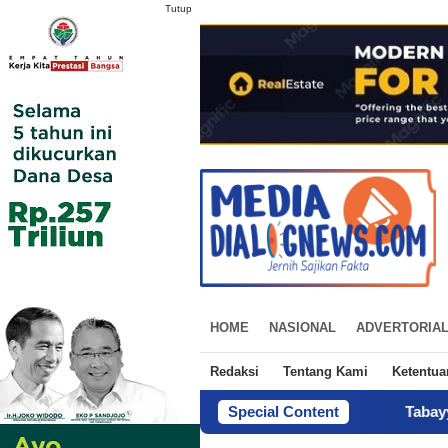
Tutup
HOME
NASIONAL
ADVERTORIA
Redaksi
Tentang Kami
Ketentu
Special Content
Tabayyun di MUI D