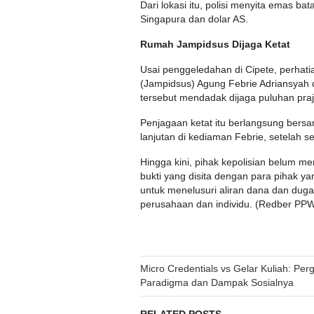
Dari lokasi itu, polisi menyita emas b
Singapura dan dolar AS.
Rumah Jampidsus Dijaga Ketat
Usai penggeledahan di Cipete, perhat
(Jampidsus) Agung Febrie Adriansyah 
tersebut mendadak dijaga puluhan pra
Penjagaan ketat itu berlangsung ber
lanjutan di kediaman Febrie, setelah se
Hingga kini, pihak kepolisian belum me
bukti yang disita dengan para pihak ya
untuk menelusuri aliran dana dan dug
perusahaan dan individu. (Redber PPW
Post
Micro Credentials vs Gelar Kuliah: Per
Paradigma dan Dampak Sosialnya
navigation