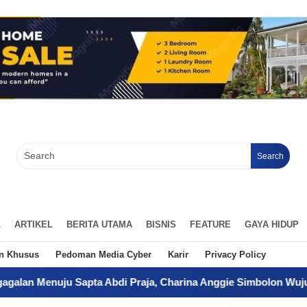
Search
L
ARTIKEL
BERITA UTAMA
BISNIS
FEATURE
GAYA HIDUP
an Khusus
Pedoman Media Cyber
Karir
Privacy Policy
apta Abdi Praja, Charina Anggie Simbolon Wujudkan Mimpi San