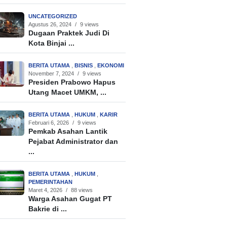
UNCATEGORIZED
Agustus 26, 2024
/
9 views
Dugaan Praktek Judi Di
Kota Binjai ...
BERITA UTAMA
,
BISNIS
,
EKONOMI
November 7, 2024
/
9 views
Presiden Prabowo Hapus
Utang Macet UMKM, ...
BERITA UTAMA
,
HUKUM
,
KARIR
Februari 6, 2026
/
9 views
Pemkab Asahan Lantik
Pejabat Administrator dan
...
BERITA UTAMA
,
HUKUM
,
PEMERINTAHAN
Maret 4, 2026
/
88 views
Warga Asahan Gugat PT
Bakrie di ...