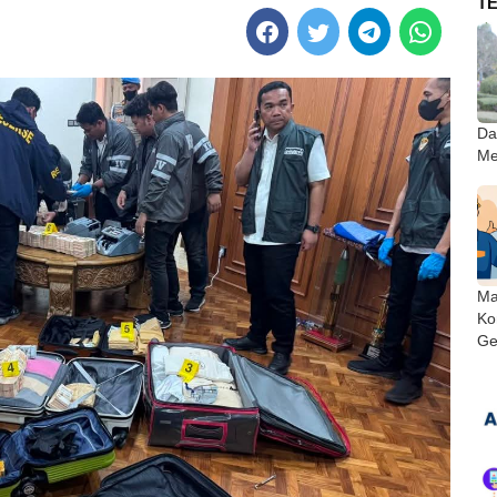
T
Da
Me
Ma
Ko
Ge