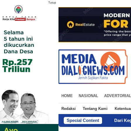
Tutup
HOME
NASIONAL
ADVERTORIA
Redaksi
Tentang Kami
Ketentu
Special Content
Dari Kegagalan Menuju S