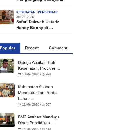
KESEHATAN
,
PENDIDIKAN
Juli 22, 2026
Safari Dakwah Ustadz
Handy Bonny di ...
Popular
Recent
Comment
Diduga Abaikan Hak
Kesehatan, Provider ...
13 Mei 2026 /
928
Kabupaten Asahan
Membutuhkan Perda
Lahan ...
12 Mei 2026 /
507
BM3 Asahan Menduga
Dinas Pendidikan ...
14 Mei 2026 /
413