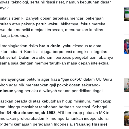
novasi teknologi, serta hilirisasi riset, namun kebutuhan dasar
layak.
ifat sistemik. Banyak dosen terpaksa mencari pekerjaan
ultan atau pekerja paruh waktu. Akibatnya, fokus mereka
, dan meneliti menjadi terpecah, menurunkan kualitas
kerja (
burnout
).
i meningkatkan risiko
brain drain
, yaitu eksodus talenta
tor industri. Kondisi ini juga berpotensi mengikis integritas
tidak sehat. Dalam era ekonomi berbasis pengetahuan, abainya
 sama saja dengan mempertaruhkan masa depan intelektual
 melayangkan petitum agar frasa
“gaji pokok”
dalam UU Guru
mohon agar MK menetapkan gaji pokok dosen sekurang-
minimum
yang berlaku di wilayah satuan pendidikan tinggi.
ipastikan berada di atas kebutuhan hidup minimum, mencakup
atan, hingga maslahat tambahan berbasis prestasi. Sebagai
dari
64 ribu dosen sejak 1998
, ADI berharap putusan MK ini
 memuliakan profesi akademik, mempertahankan independensi
ix
demi kemajuan peradaban Indonesia. (
Nanang Husnie)