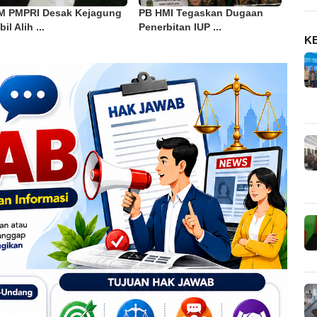
M PMPRI Desak Kejagung
PB HMI Tegaskan Dugaan
il Alih ...
Penerbitan IUP ...
K