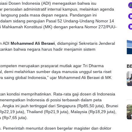
siasi Dosen Indonesia (ADI) menegaskan bahwa isu
r persoalan administratif internal kampus, melainkan agenda
 langsung pada masa depan negara. Pandangan ini
it dalam sidang pengujian Pasal 52 Undang-Undang Nomor 14
i Mahkamah Konstitusi (MK) dengan perkara Nomor 272/PUU-
um ADI
Mohammed Ali Berawi
, didampingi Sekretaris Jenderal
kankan bahwa negara harus hadir menjamin sistem
 kompeten merupakan prasyarat mutlak agar Tri Dharma
B
al, demi melahirkan sumber daya manusia unggul serta riset
 saing global Indonesia,” ujar Mohammed Ali Berawi di MK
an kondisi memprihatinkan. Rata-rata gaji dosen di Indonesia
 menempatkan Indonesia di posisi terbawah dalam peta
Angka ini jauh tertinggal dari Singapura (Rp85,50 juta), Brunei
22,19 juta), Thailand (Rp21,9 juta), Malaysia (Rp18,29 juta),
 (Rp7,65 juta).
. Pemerintah menuntut dosen bergelar magister dan doktor