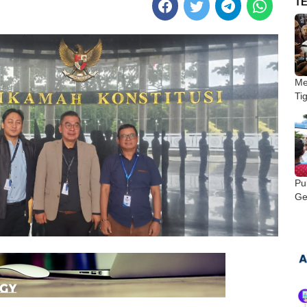
T
Me
Ti
Pu
Ge