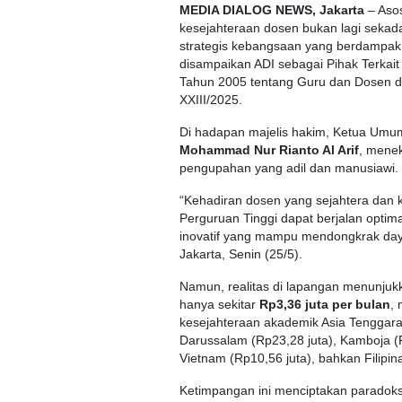
MEDIA DIALOG NEWS, Jakarta
– Aso
kesejahteraan dosen bukan lagi sekada
strategis kebangsaan yang berdampak
disampaikan ADI sebagai Pihak Terka
Tahun 2005 tentang Guru dan Dosen d
XXIII/2025.
Di hadapan majelis hakim, Ketua Um
Mohammad Nur Rianto Al Arif
, mene
pengupahan yang adil dan manusiawi.
“Kehadiran dosen yang sejahtera dan
Perguruan Tinggi dapat berjalan optim
inovatif yang mampu mendongkrak daya
Jakarta, Senin (25/5).
Namun, realitas di lapangan menunjukk
hanya sekitar
Rp3,36 juta per bulan
,
kesejahteraan akademik Asia Tenggara. 
Darussalam (Rp23,28 juta), Kamboja (Rp
Vietnam (Rp10,56 juta), bahkan Filipina
Ketimpangan ini menciptakan paradoks