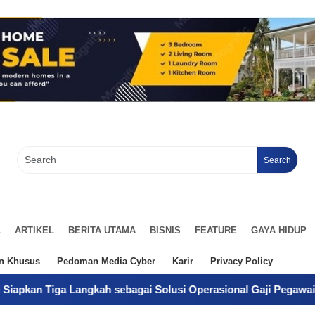
Search
L
ARTIKEL
BERITA UTAMA
BISNIS
FEATURE
GAYA HIDUP
an Khusus
Pedoman Media Cyber
Karir
Privacy Policy
a Langkah sebagai Solusi Operasional Gaji Pegawai Pemda
-
Dar