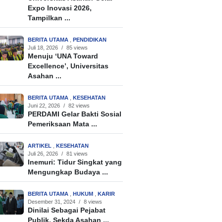
Expo Inovasi 2026,
Tampilkan ...
BERITA UTAMA
,
PENDIDIKAN
Juli 18, 2026
/
85 views
Menuju ‘UNA Toward
Excellence’, Universitas
Asahan ...
BERITA UTAMA
,
KESEHATAN
Juni 22, 2026
/
82 views
PERDAMI Gelar Bakti Sosial
Pemeriksaan Mata ...
ARTIKEL
,
KESEHATAN
Juli 26, 2026
/
81 views
Inemuri: Tidur Singkat yang
Mengungkap Budaya ...
BERITA UTAMA
,
HUKUM
,
KARIR
Desember 31, 2024
/
8 views
Dinilai Sebagai Pejabat
Publik, Sekda Asahan ...