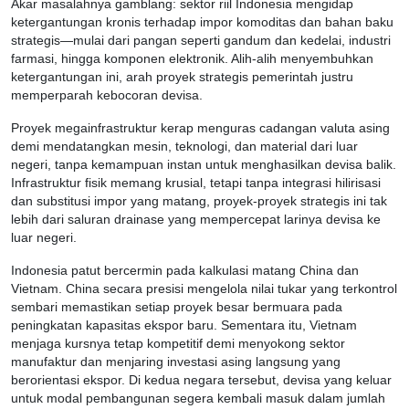
Akar masalahnya gamblang: sektor riil Indonesia mengidap
ketergantungan kronis terhadap impor komoditas dan bahan baku
strategis—mulai dari pangan seperti gandum dan kedelai, industri
farmasi, hingga komponen elektronik. Alih-alih menyembuhkan
ketergantungan ini, arah proyek strategis pemerintah justru
memperparah kebocoran devisa.
Proyek megainfrastruktur kerap menguras cadangan valuta asing
demi mendatangkan mesin, teknologi, dan material dari luar
negeri, tanpa kemampuan instan untuk menghasilkan devisa balik.
Infrastruktur fisik memang krusial, tetapi tanpa integrasi hilirisasi
dan substitusi impor yang matang, proyek-proyek strategis ini tak
lebih dari saluran drainase yang mempercepat larinya devisa ke
luar negeri.
Indonesia patut bercermin pada kalkulasi matang China dan
Vietnam. China secara presisi mengelola nilai tukar yang terkontrol
sembari memastikan setiap proyek besar bermuara pada
peningkatan kapasitas ekspor baru. Sementara itu, Vietnam
menjaga kursnya tetap kompetitif demi menyokong sektor
manufaktur dan menjaring investasi asing langsung yang
berorientasi ekspor. Di kedua negara tersebut, devisa yang keluar
untuk modal pembangunan segera kembali masuk dalam jumlah