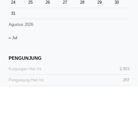
24
25
26
27
28
29
30
31
Agustus 2026
« Jul
PENGUNJUNG
Kunjungan Hari Ini
2,953
Pengunjung Hari Ini
297
Total Kunjungan
37,374
Total Pengunjung
24,645
Pengunjung Online
0
© 2026 Media Dialog News. All Rights Reserved.