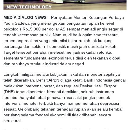
MEDIA DIALOG NEWS
– Pernyataan Menteri Keuangan Purbaya
Yudhi Sadewa yang menargetkan penguatan rupiah ke level
psikologis Rp15.000 per dollar AS sempat menjadi angin segar di
tengah kecemasan publik. Namun, di balik optimisme tersebut,
terbentang realitas yang getir: nilai tukar rupiah tak kunjung
bertenaga dan sektor riil domestik masih jauh dari kata kokoh.
Target tersebut perlahan meleset menjadi sekadar retorika,
sementara fundamental ekonomi terus diuji oleh tekanan global
dan rapuhnya struktur industri dalam negeri.
Langkah mitigasi melalui kebijakan fiskal dan moneter sejatinya
telah dikerahkan. Defisit APBN dijaga ketat, Bank Indonesia gencar
melakukan intervensi pasar, dan regulasi Devisa Hasil Ekspor
(DHE) terus diperketat. Kendati demikian, seluruh instrumen
tersebut hanyalah obat penawar rasa sakit jangka pendek.
Intervensi moneter terbukti hanya mampu menahan depresiasi
sesaat. Gelombang tekanan terhadap rupiah akan selalu kembali
berulang selama fondasi ekonomi riil tidak dibenahi secara
struktural.