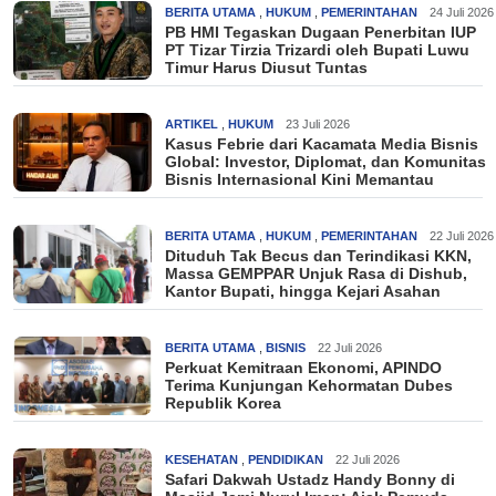
BERITA UTAMA
,
HUKUM
,
PEMERINTAHAN
24 Juli 2026
PB HMI Tegaskan Dugaan Penerbitan IUP
PT Tizar Tirzia Trizardi oleh Bupati Luwu
Timur Harus Diusut Tuntas
ARTIKEL
,
HUKUM
23 Juli 2026
Kasus Febrie dari Kacamata Media Bisnis
Global: Investor, Diplomat, dan Komunitas
Bisnis Internasional Kini Memantau
BERITA UTAMA
,
HUKUM
,
PEMERINTAHAN
22 Juli 2026
Dituduh Tak Becus dan Terindikasi KKN,
Massa GEMPPAR Unjuk Rasa di Dishub,
Kantor Bupati, hingga Kejari Asahan
BERITA UTAMA
,
BISNIS
22 Juli 2026
Perkuat Kemitraan Ekonomi, APINDO
Terima Kunjungan Kehormatan Dubes
Republik Korea
KESEHATAN
,
PENDIDIKAN
22 Juli 2026
Safari Dakwah Ustadz Handy Bonny di