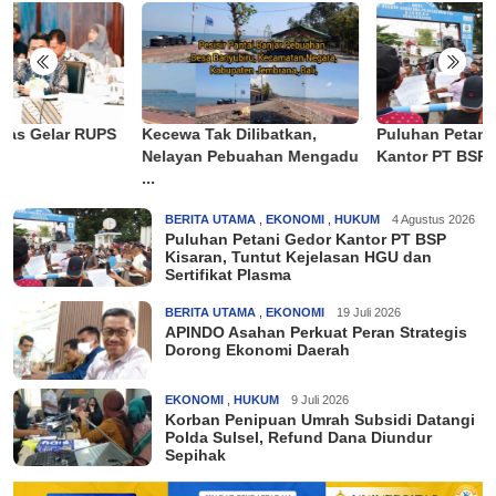
,
Puluhan Petani Gedor
APINDO Asahan Perkuat
ngadu
Kantor PT BSP ...
Peran Strategis Dorong ...
BERITA UTAMA
,
EKONOMI
,
HUKUM
4 Agustus 2026
Puluhan Petani Gedor Kantor PT BSP
Kisaran, Tuntut Kejelasan HGU dan
Sertifikat Plasma
BERITA UTAMA
,
EKONOMI
19 Juli 2026
APINDO Asahan Perkuat Peran Strategis
Dorong Ekonomi Daerah
EKONOMI
,
HUKUM
9 Juli 2026
Korban Penipuan Umrah Subsidi Datangi
Polda Sulsel, Refund Dana Diundur
Sepihak