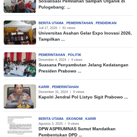
Sosialisasi Pemilahan Sampah Organik di
Pulogebang: ...
BERITA UTAMA
,
PEMERINTAHAN
,
PENDIDIKAN
Juli 17, 2026
/
91 views
Universitas Asahan Gelar Expo Inovasi 2026,
Tampilkan ...
PEMERINTAHAN
,
POLITIK
Desember 4, 2024
/
9 views
Suasana Penyambutan Jelang Kedatangan
Presiden Prabowo ...
KARIR
,
PEMERINTAHAN
Desember 31, 2024
/
9 views
Kapolri Jendral Pol Listyo Sigit Prabowo ...
BERITA UTAMA
,
EKONOMI
,
KARIR
Agustus 3, 2025
/
9 views
DPW ASPRUMNAS Sumut Mandatkan
Pembentukan DPD ...