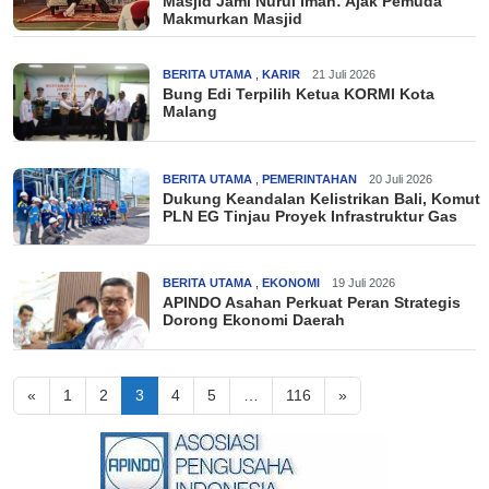
Masjid Jami Nurul Iman: Ajak Pemuda
Makmurkan Masjid
BERITA UTAMA
,
KARIR
21 Juli 2026
Bung Edi Terpilih Ketua KORMI Kota
Malang
BERITA UTAMA
,
PEMERINTAHAN
20 Juli 2026
Dukung Keandalan Kelistrikan Bali, Komut
PLN EG Tinjau Proyek Infrastruktur Gas
BERITA UTAMA
,
EKONOMI
19 Juli 2026
APINDO Asahan Perkuat Peran Strategis
Dorong Ekonomi Daerah
Posts
«
1
2
3
4
5
…
116
»
navigation