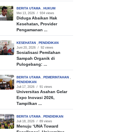
BERITA UTAMA
,
HUKUM
Mei 13, 2026
/
934 views
Diduga Abaikan Hak
Kesehatan, Provider
Pengamanan ...
KESEHATAN
,
PENDIDIKAN
Juni 20, 2026
/
92 views
Sosialisasi Pemilahan
Sampah Organik di
Pulogebang: ...
BERITA UTAMA
,
PEMERINTAHAN
,
PENDIDIKAN
Juli 17, 2026
/
91 views
Universitas Asahan Gelar
Expo Inovasi 2026,
Tampilkan ...
BERITA UTAMA
,
PENDIDIKAN
Juli 18, 2026
/
89 views
Menuju ‘UNA Toward