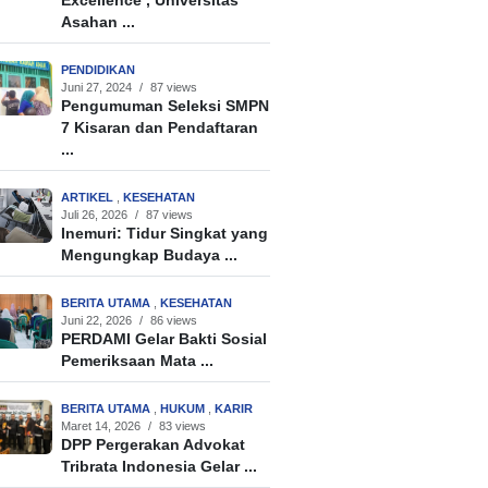
Excellence’, Universitas
Asahan ...
PENDIDIKAN
Juni 27, 2024
/
87 views
Pengumuman Seleksi SMPN
7 Kisaran dan Pendaftaran
...
ARTIKEL
,
KESEHATAN
Juli 26, 2026
/
87 views
Inemuri: Tidur Singkat yang
Mengungkap Budaya ...
BERITA UTAMA
,
KESEHATAN
Juni 22, 2026
/
86 views
PERDAMI Gelar Bakti Sosial
Pemeriksaan Mata ...
BERITA UTAMA
,
HUKUM
,
KARIR
Maret 14, 2026
/
83 views
DPP Pergerakan Advokat
Tribrata Indonesia Gelar ...