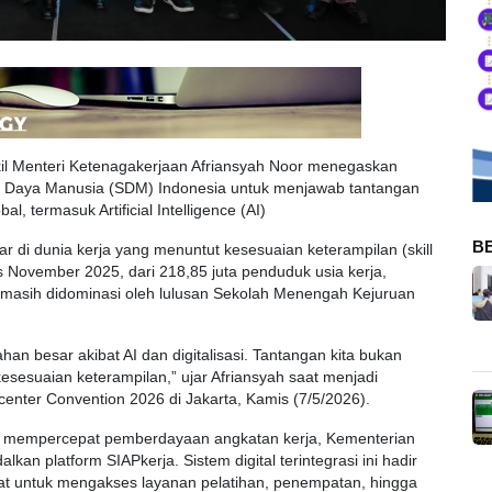
l Menteri Ketenagakerjaan Afriansyah Noor menegaskan
r Daya Manusia (SDM) Indonesia untuk menjawab tantangan
l, termasuk Artificial Intelligence (AI)
B
di dunia kerja yang menuntut kesesuaian keterampilan (skill
 November 2025, dari 218,85 juta penduduk usia kerja,
 masih didominasi oleh lulusan Sekolah Menengah Kejuruan
an besar akibat AI dan digitalisasi. Tantangan kita bukan
 kesesuaian keterampilan,” ujar Afriansyah saat menjadi
enter Convention 2026 di Jakarta, Kamis (7/5/2026).
mempercepat pemberdayaan angkatan kerja, Kementerian
n platform SIAPkerja. Sistem digital terintegrasi ini hadir
at untuk mengakses layanan pelatihan, penempatan, hingga