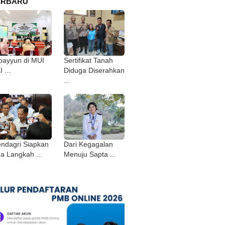
ERBARU
bayyun di MUI
Sertifikat Tanah
 ...
Diduga Diserahkan
...
ndagri Siapkan
Dari Kegagalan
ga Langkah ...
Menuju Sapta ...