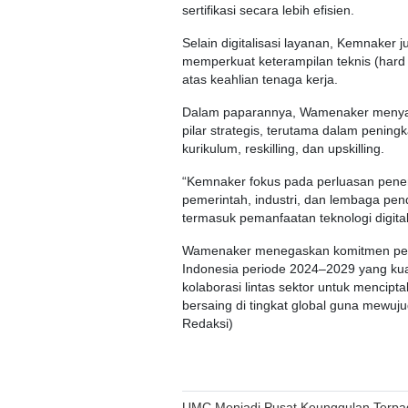
sertifikasi secara lebih efisien.
Selain digitalisasi layanan, Kemnaker 
memperkuat keterampilan teknis (hard sk
atas keahlian tenaga kerja.
Dalam paparannya, Wamenaker menyam
pilar strategis, terutama dalam peni
kurikulum, reskilling, dan upskilling.
“Kemnaker fokus pada perluasan pene
pemerintah, industri, dan lembaga pen
termasuk pemanfaatan teknologi digital
Wamenaker menegaskan komitmen pem
Indonesia periode 2024–2029 yang kuat,
kolaborasi lintas sektor untuk mencip
bersaing di tingkat global guna mewu
Redaksi)
Post
UMC Menjadi Pusat Keunggulan Terpa