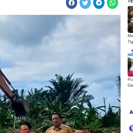
T
Me
Ti
Pu
Ge