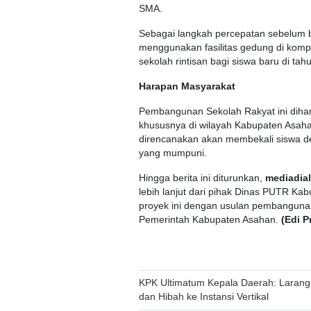
SMA.
Sebagai langkah percepatan sebelum
menggunakan fasilitas gedung di kom
sekolah rintisan bagi siswa baru di ta
Harapan Masyarakat
Pembangunan Sekolah Rakyat ini diha
khususnya di wilayah Kabupaten Asahan
direncanakan akan membekali siswa den
yang mumpuni.
Hingga berita ini diturunkan,
mediadia
lebih lanjut dari pihak Dinas PUTR Kab
proyek ini dengan usulan pembanguna
Pemerintah Kabupaten Asahan.
(Edi P
Post
KPK Ultimatum Kepala Daerah: Laran
dan Hibah ke Instansi Vertikal
navigation