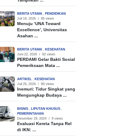
Tampilkan ...
BERITA UTAMA
,
PENDIDIKAN
Juli 18, 2026
/
85 views
Menuju ‘UNA Toward
Excellence’, Universitas
Asahan ...
BERITA UTAMA
,
KESEHATAN
Juni 22, 2026
/
82 views
PERDAMI Gelar Bakti Sosial
Pemeriksaan Mata ...
ARTIKEL
,
KESEHATAN
Juli 26, 2026
/
80 views
Inemuri: Tidur Singkat yang
Mengungkap Budaya ...
BISNIS
,
LIPUTAN KHUSUS
,
PEMERINTAHAN
Desember 29, 2024
/
8 views
Evaluasi Kereta Tanpa Rel
di IKN: ...