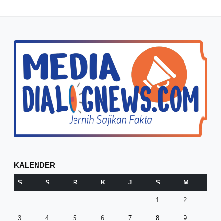
KALENDER
S
S
R
K
J
S
M
1
2
3
4
5
6
7
8
9