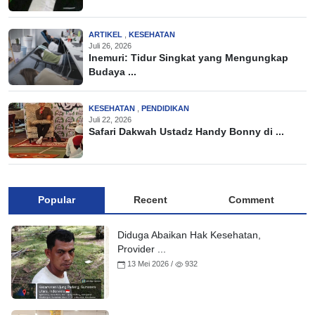
ARTIKEL
,
KESEHATAN
Juli 26, 2026
Inemuri: Tidur Singkat yang Mengungkap
Budaya ...
KESEHATAN
,
PENDIDIKAN
Juli 22, 2026
Safari Dakwah Ustadz Handy Bonny di ...
Popular
Recent
Comment
Diduga Abaikan Hak Kesehatan,
Provider ...
13 Mei 2026 /
932