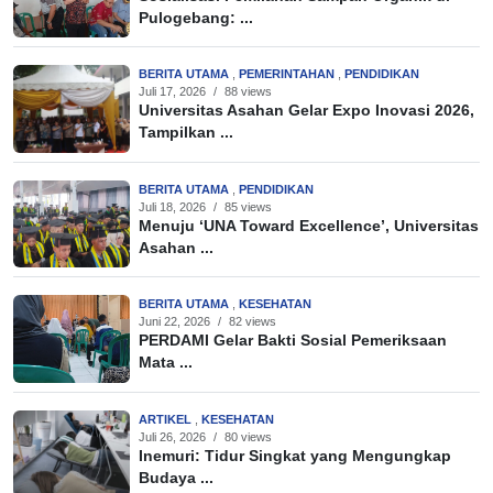
Pulogebang: ...
BERITA UTAMA
,
PEMERINTAHAN
,
PENDIDIKAN
Juli 17, 2026
/
88 views
Universitas Asahan Gelar Expo Inovasi 2026,
Tampilkan ...
BERITA UTAMA
,
PENDIDIKAN
Juli 18, 2026
/
85 views
Menuju ‘UNA Toward Excellence’, Universitas
Asahan ...
BERITA UTAMA
,
KESEHATAN
Juni 22, 2026
/
82 views
PERDAMI Gelar Bakti Sosial Pemeriksaan
Mata ...
ARTIKEL
,
KESEHATAN
Juli 26, 2026
/
80 views
Inemuri: Tidur Singkat yang Mengungkap
Budaya ...