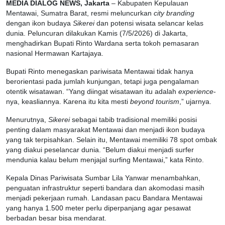
MEDIA DIALOG NEWS, Jakarta
– Kabupaten Kepulauan
Mentawai, Sumatra Barat, resmi meluncurkan
city branding
dengan ikon budaya
Sikerei
dan potensi wisata selancar kelas
dunia. Peluncuran dilakukan Kamis (7/5/2026) di Jakarta,
menghadirkan Bupati Rinto Wardana serta tokoh pemasaran
nasional Hermawan Kartajaya.
Bupati Rinto menegaskan pariwisata Mentawai tidak hanya
berorientasi pada jumlah kunjungan, tetapi juga pengalaman
otentik wisatawan. “Yang diingat wisatawan itu adalah
experience
-
nya, keasliannya. Karena itu kita mesti
beyond tourism
,” ujarnya.
Menurutnya,
Sikerei
sebagai tabib tradisional memiliki posisi
penting dalam masyarakat Mentawai dan menjadi ikon budaya
yang tak terpisahkan. Selain itu, Mentawai memiliki 78 spot ombak
yang diakui peselancar dunia. “Belum diakui menjadi surfer
mendunia kalau belum menjajal surfing Mentawai,” kata Rinto.
Kepala Dinas Pariwisata Sumbar Lila Yanwar menambahkan,
penguatan infrastruktur seperti bandara dan akomodasi masih
menjadi pekerjaan rumah. Landasan pacu Bandara Mentawai
yang hanya 1.500 meter perlu diperpanjang agar pesawat
berbadan besar bisa mendarat.