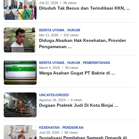
Juli 22, 2026
/
95 views
Dituduh Tak Becus dan Terindikasi KKN, ...
BERITA UTAMA
,
HUKUM
Mei 13, 2026
/
932 views
Diduga Abaikan Hak Kesehatan, Provider
Pengamanan ...
BERITA UTAMA
,
HUKUM
,
PEMERINTAHAN
Maret 4, 2026
/
90 views
Warga Asahan Gugat PT Bakrie di ...
UNCATEGORIZED
Agustus 26, 2024
/
9 views
Dugaan Praktek Judi Di Kota Binjai ...
KESEHATAN
,
PENDIDIKAN
Juni 20, 2026
/
88 views
Sosialisasi Pemilahan Sampah Organik di