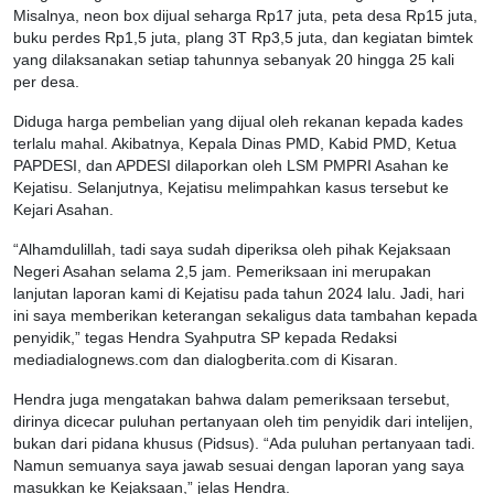
Misalnya, neon box dijual seharga Rp17 juta, peta desa Rp15 juta,
buku perdes Rp1,5 juta, plang 3T Rp3,5 juta, dan kegiatan bimtek
yang dilaksanakan setiap tahunnya sebanyak 20 hingga 25 kali
per desa.
Diduga harga pembelian yang dijual oleh rekanan kepada kades
terlalu mahal. Akibatnya, Kepala Dinas PMD, Kabid PMD, Ketua
PAPDESI, dan APDESI dilaporkan oleh LSM PMPRI Asahan ke
Kejatisu. Selanjutnya, Kejatisu melimpahkan kasus tersebut ke
Kejari Asahan.
“Alhamdulillah, tadi saya sudah diperiksa oleh pihak Kejaksaan
Negeri Asahan selama 2,5 jam. Pemeriksaan ini merupakan
lanjutan laporan kami di Kejatisu pada tahun 2024 lalu. Jadi, hari
ini saya memberikan keterangan sekaligus data tambahan kepada
penyidik,” tegas Hendra Syahputra SP kepada Redaksi
mediadialognews.com dan dialogberita.com di Kisaran.
Hendra juga mengatakan bahwa dalam pemeriksaan tersebut,
dirinya dicecar puluhan pertanyaan oleh tim penyidik dari intelijen,
bukan dari pidana khusus (Pidsus). “Ada puluhan pertanyaan tadi.
Namun semuanya saya jawab sesuai dengan laporan yang saya
masukkan ke Kejaksaan,” jelas Hendra.