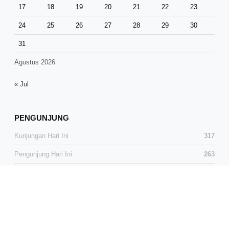
17
18
19
20
21
22
23
24
25
26
27
28
29
30
31
Agustus 2026
« Jul
PENGUNJUNG
Kunjungan Hari Ini
317
Pengunjung Hari Ini
263
Total Kunjungan
37,791
Total Pengunjung
24,981
Pengunjung Online
1