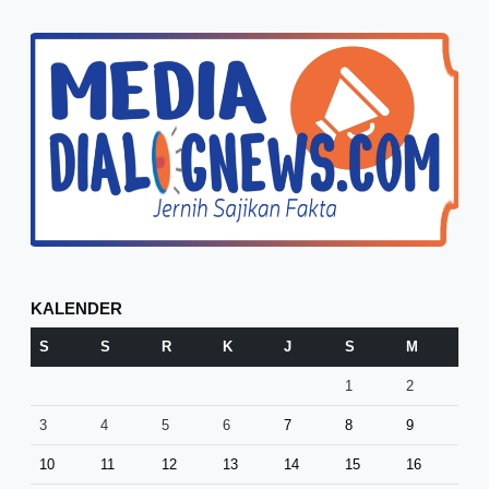
KALENDER
S
S
R
K
J
S
M
1
2
3
4
5
6
7
8
9
10
11
12
13
14
15
16