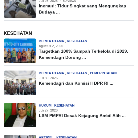
Juli 26, 2026
/
80 views
Inemuri: Tidur Singkat yang Mengungkap
Budaya ...
KESEHATAN
BERITA UTAMA
,
KESEHATAN
Agustus 2, 2026
Targetkan 100% Sampah Terkelola di 2029,
Kemendagri Dorong ...
BERITA UTAMA
,
KESEHATAN
,
PEMERINTAHAN
Juli 30, 2026
Kemendagri dan Komisi II DPR RI ...
HUKUM
,
KESEHATAN
Juli 27, 2026
LSM PMPRI Desak Kejagung Ambil Alih ...
ARTIKEL
,
KESEHATAN