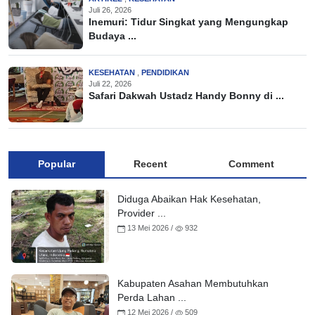
Juli 26, 2026
Inemuri: Tidur Singkat yang Mengungkap
Budaya ...
KESEHATAN
,
PENDIDIKAN
Juli 22, 2026
Safari Dakwah Ustadz Handy Bonny di ...
Popular
Recent
Comment
Diduga Abaikan Hak Kesehatan,
Provider ...
13 Mei 2026 /
932
Kabupaten Asahan Membutuhkan
Perda Lahan ...
12 Mei 2026 /
509