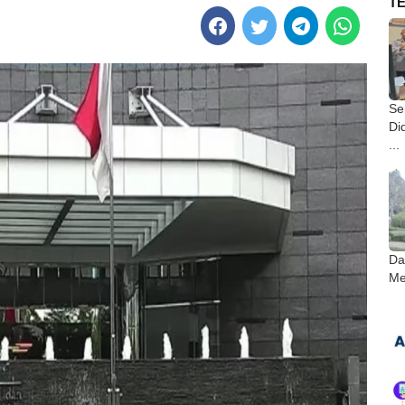
T
Ser
Di
...
Da
Me