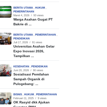
BERITA UTAMA
,
HUKUM
,
PEMERINTAHAN
Maret 4, 2026
/
93 views
Warga Asahan Gugat PT
Bakrie di ...
BERITA UTAMA
,
PEMERINTAHAN
,
PENDIDIKAN
Juli 17, 2026
/
91 views
Universitas Asahan Gelar
Expo Inovasi 2026,
Tampilkan ...
KESEHATAN
,
PENDIDIKAN
Juni 20, 2026
/
90 views
Sosialisasi Pemilahan
Sampah Organik di
Pulogebang: ...
BISNIS
,
HUKUM
,
PEMERINTAHAN
Februari 11, 2025
/
9 views
OK Rasyid dkk Ajukan