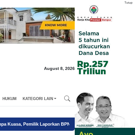
Tutup
August 8, 2026
HUKUM
KATEGORI LAIN
lik Laporkan BPN Parepare ke Polisi
-
Mendagri Siapkan Tiga L