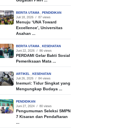
Gugatan PMH ...
BERITA UTAMA
,
PENDIDIKAN
Juli 18, 2026
/
87 views
Menuju ‘UNA Toward
Excellence’, Universitas
Asahan ...
BERITA UTAMA
,
KESEHATAN
Juni 22, 2026
/
86 views
PERDAMI Gelar Bakti Sosial
Pemeriksaan Mata ...
ARTIKEL
,
KESEHATAN
Juli 26, 2026
/
84 views
Inemuri: Tidur Singkat yang
Mengungkap Budaya ...
PENDIDIKAN
Juni 27, 2024
/
80 views
Pengumuman Seleksi SMPN
7 Kisaran dan Pendaftaran
...