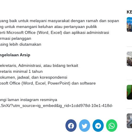
K
yang baik untuk melayani masyarakat dengan ramah dan sopan
g untuk menangani keluhan atau pertanyaan publik
i Microsoft Office (Word, Excel) dan aplikasi administrasi
rmasi pelanggan
sing lebih diutamakan
ngelolaan Arsip
kretaris, Administrasi, atau bidang terkait
etaris minimal 1 tahun
okumen, jadwal, dan korespondensi
soft Office (Word, Excel, PowerPoint) dan software
ungi laman instagram resminya
LSnXi/?utm_source=ig_embed&ig_rid=1cdd978d-10e1-418d-