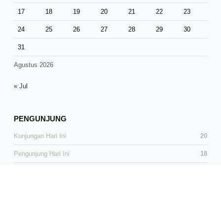
17
18
19
20
21
22
23
24
25
26
27
28
29
30
31
Agustus 2026
« Jul
PENGUNJUNG
Kunjungan Hari Ini
20
Pengunjung Hari Ini
18
Total Kunjungan
38,461
Total Pengunjung
25,461
Pengunjung Online
3