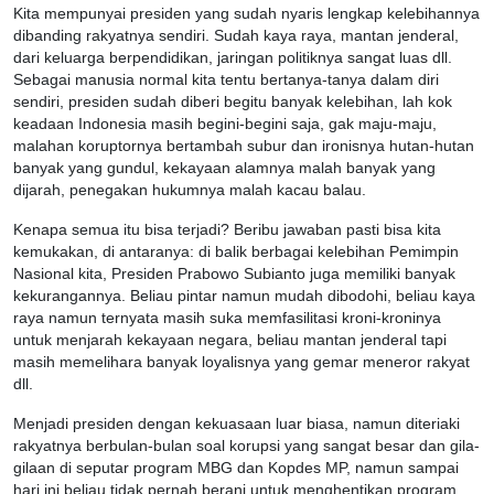
Kita mempunyai presiden yang sudah nyaris lengkap kelebihannya
dibanding rakyatnya sendiri. Sudah kaya raya, mantan jenderal,
dari keluarga berpendidikan, jaringan politiknya sangat luas dll.
Sebagai manusia normal kita tentu bertanya-tanya dalam diri
sendiri, presiden sudah diberi begitu banyak kelebihan, lah kok
keadaan Indonesia masih begini-begini saja, gak maju-maju,
malahan koruptornya bertambah subur dan ironisnya hutan-hutan
banyak yang gundul, kekayaan alamnya malah banyak yang
dijarah, penegakan hukumnya malah kacau balau.
Kenapa semua itu bisa terjadi? Beribu jawaban pasti bisa kita
kemukakan, di antaranya: di balik berbagai kelebihan Pemimpin
Nasional kita, Presiden Prabowo Subianto juga memiliki banyak
kekurangannya. Beliau pintar namun mudah dibodohi, beliau kaya
raya namun ternyata masih suka memfasilitasi kroni-kroninya
untuk menjarah kekayaan negara, beliau mantan jenderal tapi
masih memelihara banyak loyalisnya yang gemar meneror rakyat
dll.
Menjadi presiden dengan kekuasaan luar biasa, namun diteriaki
rakyatnya berbulan-bulan soal korupsi yang sangat besar dan gila-
gilaan di seputar program MBG dan Kopdes MP, namun sampai
hari ini beliau tidak pernah berani untuk menghentikan program