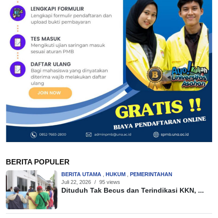
BERITA POPULER
BERITA UTAMA
,
HUKUM
,
PEMERINTAHAN
Juli 22, 2026
/
95 views
Dituduh Tak Becus dan Terindikasi KKN, ...