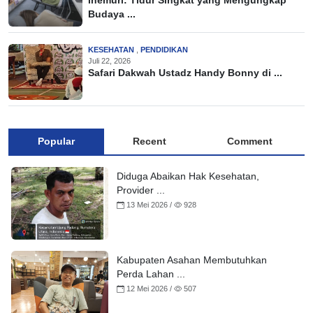
Inemuri: Tidur Singkat yang Mengungkap
Budaya ...
KESEHATAN
,
PENDIDIKAN
Juli 22, 2026
Safari Dakwah Ustadz Handy Bonny di ...
Popular
Recent
Comment
Diduga Abaikan Hak Kesehatan,
Provider ...
13 Mei 2026 /
928
Kabupaten Asahan Membutuhkan
Perda Lahan ...
12 Mei 2026 /
507