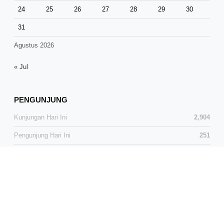
24
25
26
27
28
29
30
31
Agustus 2026
« Jul
PENGUNJUNG
Kunjungan Hari Ini
2,904
Pengunjung Hari Ini
251
Total Kunjungan
37,325
Total Pengunjung
24,599
Pengunjung Online
1