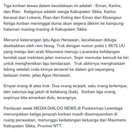
Tiga korban tewas dalam kecelakaan ini adalah : Eman, Karlos,
dan Rian. Ketiganya adalah warga Kabupaten Sikka, Karlos
berasal dari Lokaria, Rian dari Koting dan Eman dari Kloangaur.
Ketiga korban meninggal dunia akan segera dikirim ke kampung
halaman masing-masing di Kabupaten Sikka.
Menurut keterangan Iptu Agus Heriawan, kecelakaan diduga
disebabkan oleh rem blong. Truk dengan nomor polisi L 8675 UU
yang melaju dari arah Maumere menuju Larantuka kehilangan
kendali saat melintasi jalan menurun. Sopir memutar kemudi ke kiri
untuk menghentikan laju kendaraan. Truk akhirnya menghantam
tebing setelah roda kirinya terseret ke dalam got sepanjang
belasan meter, jelas Agus Heriawan.
Empat orang di atas truk. Dua orang terjepit, satu orang terlempar,
dan satunya lagi jatuh di belakang (bak). Korban tiga orang,
sopirnya kita amankan dulu, terangnya.
Pantauan awak MEDIA DIALOG NEWS di Puskesmas Lewolaga
menunjukkan ketiga jenazah korban masih disemayamkan di
ruang perawatan, menunggu kedatangan keluarga dari Maumere,
Kabupaten Sikka, Provinsi NTT.