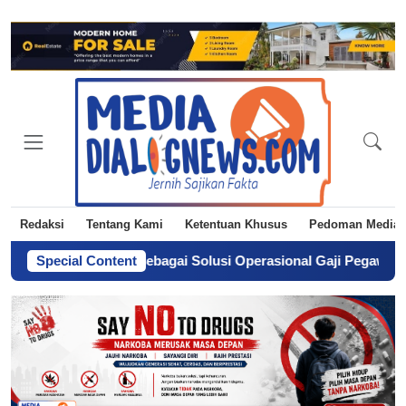
Redaksi
Tentang Kami
Ketentuan Khusus
Pedoman Media 
ga Langkah sebagai Solusi Operasional Gaji Pegawai Pemda
Special Content
-
D