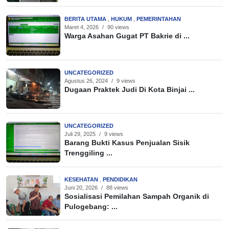
BERITA UTAMA
,
HUKUM
,
PEMERINTAHAN
Maret 4, 2026
/
90 views
Warga Asahan Gugat PT Bakrie di ...
UNCATEGORIZED
Agustus 26, 2024
/
9 views
Dugaan Praktek Judi Di Kota Binjai ...
UNCATEGORIZED
Juli 29, 2025
/
9 views
Barang Bukti Kasus Penjualan Sisik
Trenggiling ...
KESEHATAN
,
PENDIDIKAN
Juni 20, 2026
/
88 views
Sosialisasi Pemilahan Sampah Organik di
Pulogebang: ...