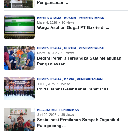
Pengamanan ...
BERITA UTAMA
,
HUKUM
,
PEMERINTAHAN
Maret 4, 2026
/
90 views
Warga Asahan Gugat PT Bakrie di ...
BERITA UTAMA
,
HUKUM
,
PEMERINTAHAN
Maret 18, 2025
/
9 views
Begini Peran 3 Tersangka Saat Melakukan
Penganiayaan ...
BERITA UTAMA
,
KARIR
,
PEMERINTAHAN
Juli 11, 2025
/
9 views
Polda Jambi Gelar Kenal Pamit PJU ...
KESEHATAN
,
PENDIDIKAN
Juni 20, 2026
/
89 views
Sosialisasi Pemilahan Sampah Organik di
Pulogebang: ...