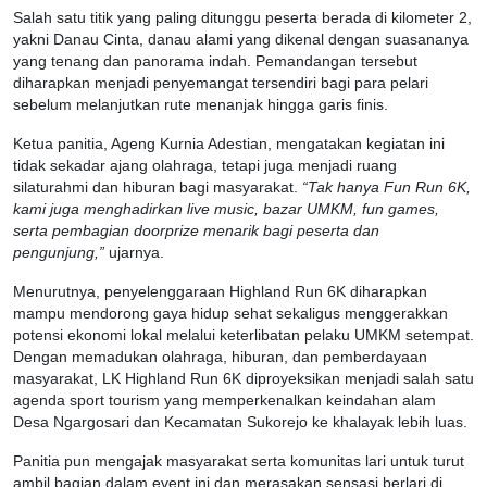
Salah satu titik yang paling ditunggu peserta berada di kilometer 2,
yakni Danau Cinta, danau alami yang dikenal dengan suasananya
yang tenang dan panorama indah. Pemandangan tersebut
diharapkan menjadi penyemangat tersendiri bagi para pelari
sebelum melanjutkan rute menanjak hingga garis finis.
Ketua panitia, Ageng Kurnia Adestian, mengatakan kegiatan ini
tidak sekadar ajang olahraga, tetapi juga menjadi ruang
silaturahmi dan hiburan bagi masyarakat.
“Tak hanya Fun Run 6K,
kami juga menghadirkan live music, bazar UMKM, fun games,
serta pembagian doorprize menarik bagi peserta dan
pengunjung,”
ujarnya.
Menurutnya, penyelenggaraan Highland Run 6K diharapkan
mampu mendorong gaya hidup sehat sekaligus menggerakkan
potensi ekonomi lokal melalui keterlibatan pelaku UMKM setempat.
Dengan memadukan olahraga, hiburan, dan pemberdayaan
masyarakat, LK Highland Run 6K diproyeksikan menjadi salah satu
agenda sport tourism yang memperkenalkan keindahan alam
Desa Ngargosari dan Kecamatan Sukorejo ke khalayak lebih luas.
Panitia pun mengajak masyarakat serta komunitas lari untuk turut
ambil bagian dalam event ini dan merasakan sensasi berlari di