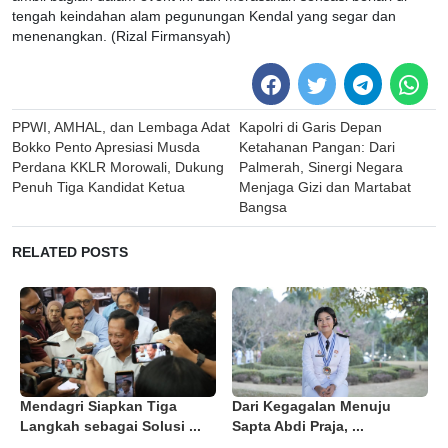
tengah keindahan alam pegunungan Kendal yang segar dan
menenangkan. (Rizal Firmansyah)
Post
PPWI, AMHAL, dan Lembaga Adat
Kapolri di Garis Depan
navigation
Bokko Pento Apresiasi Musda
Ketahanan Pangan: Dari
Perdana KKLR Morowali, Dukung
Palmerah, Sinergi Negara
Penuh Tiga Kandidat Ketua
Menjaga Gizi dan Martabat
Bangsa
RELATED POSTS
Mendagri Siapkan Tiga
Dari Kegagalan Menuju
Langkah sebagai Solusi ...
Sapta Abdi Praja, ...