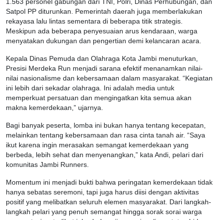
1.563 personel gabungan dari TNI, Polri, Dinas Perhubungan, dan
Satpol PP diturunkan. Pemerintah daerah juga memberlakukan
rekayasa lalu lintas sementara di beberapa titik strategis.
Meskipun ada beberapa penyesuaian arus kendaraan, warga
menyatakan dukungan dan pengertian demi kelancaran acara.
Kepala Dinas Pemuda dan Olahraga Kota Jambi menuturkan,
Presisi Merdeka Run menjadi sarana efektif menanamkan nilai-
nilai nasionalisme dan kebersamaan dalam masyarakat. “Kegiatan
ini lebih dari sekadar olahraga. Ini adalah media untuk
memperkuat persatuan dan mengingatkan kita semua akan
makna kemerdekaan,” ujarnya.
Bagi banyak peserta, lomba ini bukan hanya tentang kecepatan,
melainkan tentang kebersamaan dan rasa cinta tanah air. “Saya
ikut karena ingin merasakan semangat kemerdekaan yang
berbeda, lebih sehat dan menyenangkan,” kata Andi, pelari dari
komunitas Jambi Runners.
Momentum ini menjadi bukti bahwa peringatan kemerdekaan tidak
hanya sebatas seremoni, tapi juga harus diisi dengan aktivitas
positif yang melibatkan seluruh elemen masyarakat. Dari langkah-
langkah pelari yang penuh semangat hingga sorak sorai warga