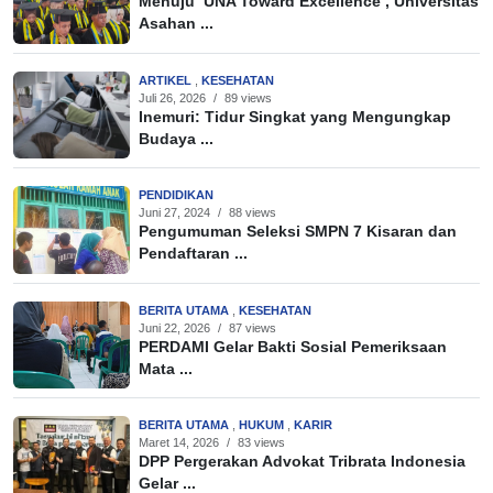
Menuju ‘UNA Toward Excellence’, Universitas
Asahan ...
ARTIKEL
,
KESEHATAN
Juli 26, 2026
/
89 views
Inemuri: Tidur Singkat yang Mengungkap
Budaya ...
PENDIDIKAN
Juni 27, 2024
/
88 views
Pengumuman Seleksi SMPN 7 Kisaran dan
Pendaftaran ...
BERITA UTAMA
,
KESEHATAN
Juni 22, 2026
/
87 views
PERDAMI Gelar Bakti Sosial Pemeriksaan
Mata ...
BERITA UTAMA
,
HUKUM
,
KARIR
Maret 14, 2026
/
83 views
DPP Pergerakan Advokat Tribrata Indonesia
Gelar ...