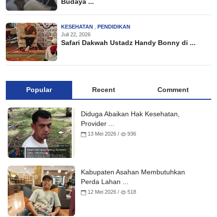
Budaya ...
KESEHATAN
,
PENDIDIKAN
Juli 22, 2026
Safari Dakwah Ustadz Handy Bonny di ...
Popular
Recent
Comment
Diduga Abaikan Hak Kesehatan,
Provider ...
13 Mei 2026 /
936
Kabupaten Asahan Membutuhkan
Perda Lahan ...
12 Mei 2026 /
518