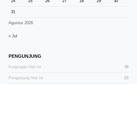
24
25
26
27
28
29
30
31
Agustus 2026
« Jul
PENGUNJUNG
Kunjungan Hari Ini
38
Pengunjung Hari Ini
25
Total Kunjungan
38,720
Total Pengunjung
25,674
Pengunjung Online
1
© 2026 Media Dialog News. All Rights Reserved.