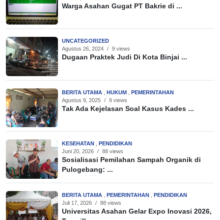
Warga Asahan Gugat PT Bakrie di ...
UNCATEGORIZED
Agustus 26, 2024
/
9 views
Dugaan Praktek Judi Di Kota Binjai ...
BERITA UTAMA
,
HUKUM
,
PEMERINTAHAN
Agustus 9, 2025
/
9 views
Tak Ada Kejelasan Soal Kasus Kades ...
KESEHATAN
,
PENDIDIKAN
Juni 20, 2026
/
88 views
Sosialisasi Pemilahan Sampah Organik di
Pulogebang: ...
BERITA UTAMA
,
PEMERINTAHAN
,
PENDIDIKAN
Juli 17, 2026
/
88 views
Universitas Asahan Gelar Expo Inovasi 2026,