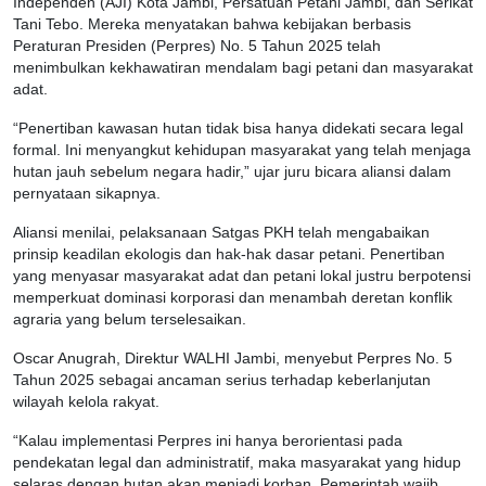
Independen (AJI) Kota Jambi, Persatuan Petani Jambi, dan Serikat
Tani Tebo. Mereka menyatakan bahwa kebijakan berbasis
Peraturan Presiden (Perpres) No. 5 Tahun 2025 telah
menimbulkan kekhawatiran mendalam bagi petani dan masyarakat
adat.
“Penertiban kawasan hutan tidak bisa hanya didekati secara legal
formal. Ini menyangkut kehidupan masyarakat yang telah menjaga
hutan jauh sebelum negara hadir,” ujar juru bicara aliansi dalam
pernyataan sikapnya.
Aliansi menilai, pelaksanaan Satgas PKH telah mengabaikan
prinsip keadilan ekologis dan hak-hak dasar petani. Penertiban
yang menyasar masyarakat adat dan petani lokal justru berpotensi
memperkuat dominasi korporasi dan menambah deretan konflik
agraria yang belum terselesaikan.
Oscar Anugrah, Direktur WALHI Jambi, menyebut Perpres No. 5
Tahun 2025 sebagai ancaman serius terhadap keberlanjutan
wilayah kelola rakyat.
“Kalau implementasi Perpres ini hanya berorientasi pada
pendekatan legal dan administratif, maka masyarakat yang hidup
selaras dengan hutan akan menjadi korban. Pemerintah wajib