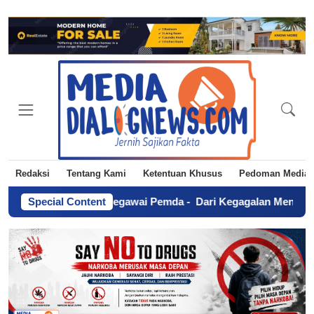
Redaksi
Tentang Kami
Ketentuan Khusus
Pedoman Media 
sional Gaji Pegawai Pemda
Special Content
-
Dari Kegagalan Menuju Sapta Abd