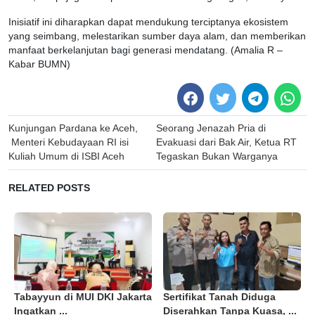
Inisiatif ini diharapkan dapat mendukung terciptanya ekosistem
yang seimbang, melestarikan sumber daya alam, dan memberikan
manfaat berkelanjutan bagi generasi mendatang. (Amalia R –
Kabar BUMN)
Post
Kunjungan Pardana ke Aceh,
Seorang Jenazah Pria di
navigation
Menteri Kebudayaan RI isi
Evakuasi dari Bak Air, Ketua RT
Kuliah Umum di ISBI Aceh
Tegaskan Bukan Warganya
RELATED POSTS
Tabayyun di MUI DKI Jakarta
Sertifikat Tanah Diduga
Ingatkan ...
Diserahkan Tanpa Kuasa, ...