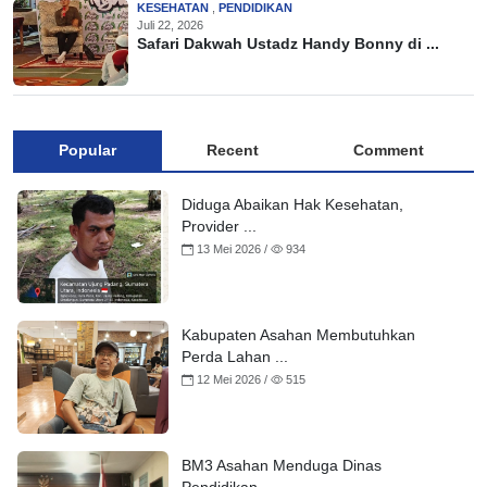
KESEHATAN
,
PENDIDIKAN
Juli 22, 2026
Safari Dakwah Ustadz Handy Bonny di ...
Popular
Recent
Comment
Diduga Abaikan Hak Kesehatan,
Provider ...
13 Mei 2026 /
934
Kabupaten Asahan Membutuhkan
Perda Lahan ...
12 Mei 2026 /
515
BM3 Asahan Menduga Dinas