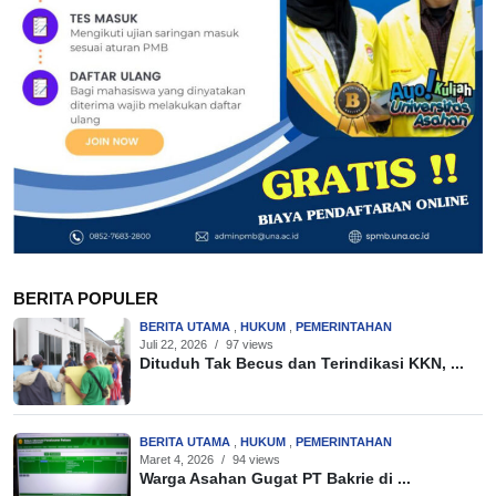
BERITA POPULER
BERITA UTAMA
,
HUKUM
,
PEMERINTAHAN
Juli 22, 2026
/
97 views
Dituduh Tak Becus dan Terindikasi KKN, ...
BERITA UTAMA
,
HUKUM
,
PEMERINTAHAN
Maret 4, 2026
/
94 views
Warga Asahan Gugat PT Bakrie di ...