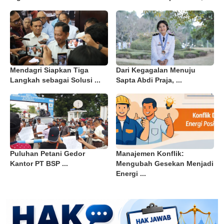
Mendagri Siapkan Tiga
Dari Kegagalan Menuju
Langkah sebagai Solusi ...
Sapta Abdi Praja, ...
Puluhan Petani Gedor
Manajemen Konflik:
Kantor PT BSP ...
Mengubah Gesekan Menjadi
Energi ...