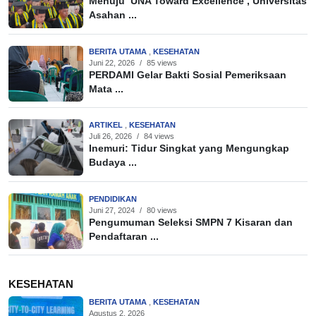
Menuju ‘UNA Toward Excellence’, Universitas
Asahan ...
BERITA UTAMA
,
KESEHATAN
Juni 22, 2026
/
85 views
PERDAMI Gelar Bakti Sosial Pemeriksaan
Mata ...
ARTIKEL
,
KESEHATAN
Juli 26, 2026
/
84 views
Inemuri: Tidur Singkat yang Mengungkap
Budaya ...
PENDIDIKAN
Juni 27, 2024
/
80 views
Pengumuman Seleksi SMPN 7 Kisaran dan
Pendaftaran ...
KESEHATAN
BERITA UTAMA
,
KESEHATAN
Agustus 2, 2026