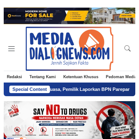
Redaksi
Tentang Kami
Ketentuan Khusus
Pedoman Media 
ahkan Tanpa Kuasa, Pemilik Laporkan BPN Parepare ke Polisi
Special Content
-
M