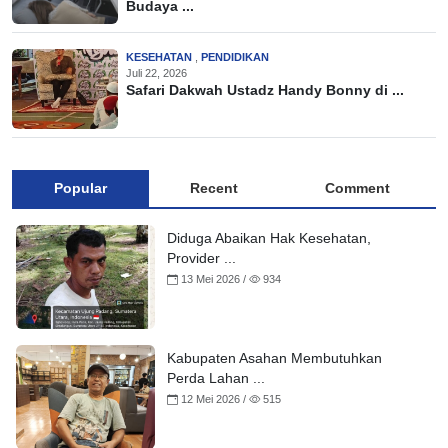
Budaya ...
KESEHATAN
,
PENDIDIKAN
Juli 22, 2026
Safari Dakwah Ustadz Handy Bonny di ...
Popular
Recent
Comment
Diduga Abaikan Hak Kesehatan,
Provider ...
13 Mei 2026 /
934
Kabupaten Asahan Membutuhkan
Perda Lahan ...
12 Mei 2026 /
515