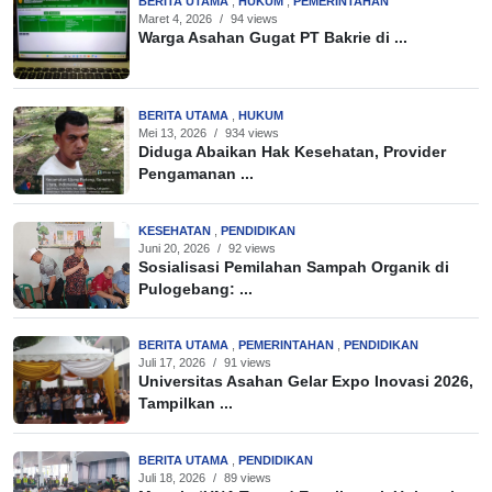
BERITA UTAMA
,
HUKUM
,
PEMERINTAHAN
Maret 4, 2026
/
94 views
Warga Asahan Gugat PT Bakrie di ...
BERITA UTAMA
,
HUKUM
Mei 13, 2026
/
934 views
Diduga Abaikan Hak Kesehatan, Provider
Pengamanan ...
KESEHATAN
,
PENDIDIKAN
Juni 20, 2026
/
92 views
Sosialisasi Pemilahan Sampah Organik di
Pulogebang: ...
BERITA UTAMA
,
PEMERINTAHAN
,
PENDIDIKAN
Juli 17, 2026
/
91 views
Universitas Asahan Gelar Expo Inovasi 2026,
Tampilkan ...
BERITA UTAMA
,
PENDIDIKAN
Juli 18, 2026
/
89 views