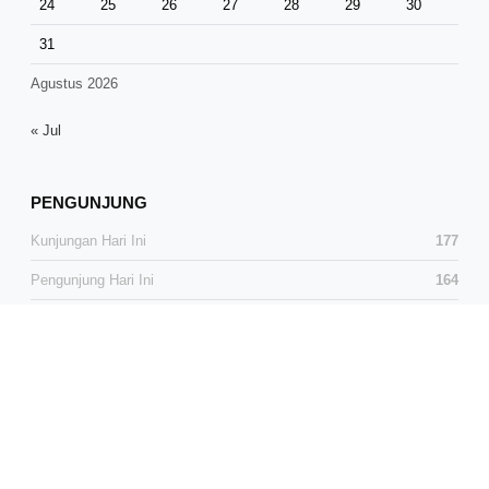
24
25
26
27
28
29
30
31
Agustus 2026
« Jul
PENGUNJUNG
Kunjungan Hari Ini
177
Pengunjung Hari Ini
164
Total Kunjungan
38,618
Total Pengunjung
25,607
Pengunjung Online
0
© 2026 Media Dialog News. All Rights Reserved.