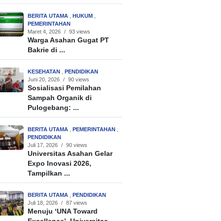
BERITA UTAMA
,
HUKUM
,
PEMERINTAHAN
Maret 4, 2026
/
93 views
Warga Asahan Gugat PT
Bakrie di ...
KESEHATAN
,
PENDIDIKAN
Juni 20, 2026
/
90 views
Sosialisasi Pemilahan
Sampah Organik di
Pulogebang: ...
BERITA UTAMA
,
PEMERINTAHAN
,
PENDIDIKAN
Juli 17, 2026
/
90 views
Universitas Asahan Gelar
Expo Inovasi 2026,
Tampilkan ...
BERITA UTAMA
,
PENDIDIKAN
Juli 18, 2026
/
87 views
Menuju ‘UNA Toward