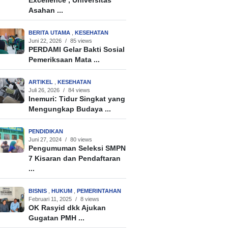
Excellence’, Universitas
Asahan ...
BERITA UTAMA
,
KESEHATAN
Juni 22, 2026
/
85 views
PERDAMI Gelar Bakti Sosial
Pemeriksaan Mata ...
ARTIKEL
,
KESEHATAN
Juli 26, 2026
/
84 views
Inemuri: Tidur Singkat yang
Mengungkap Budaya ...
PENDIDIKAN
Juni 27, 2024
/
80 views
Pengumuman Seleksi SMPN
7 Kisaran dan Pendaftaran
...
BISNIS
,
HUKUM
,
PEMERINTAHAN
Februari 11, 2025
/
8 views
OK Rasyid dkk Ajukan
Gugatan PMH ...