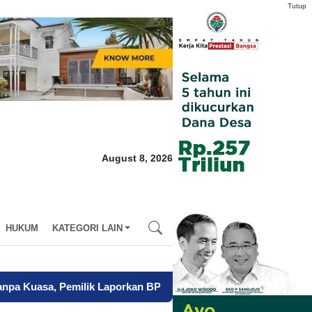
Tutup
August 8, 2026
HUKUM
KATEGORI LAIN
ilik Laporkan BPN Parepare ke Polisi
-
Mendagri Siapkan Tiga L