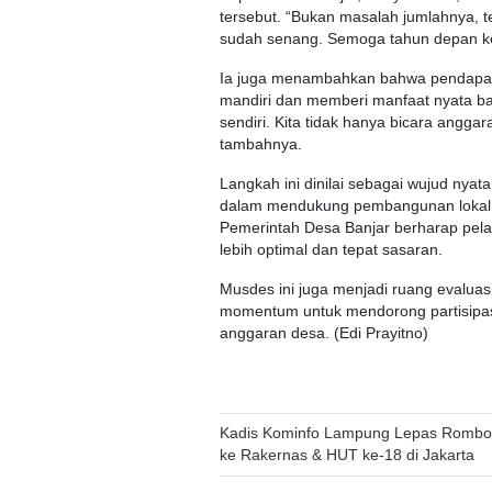
tersebut. “Bukan masalah jumlahnya, t
sudah senang. Semoga tahun depan keu
Ia juga menambahkan bahwa pendapatan
mandiri dan memberi manfaat nyata bagi
sendiri. Kita tidak hanya bicara angg
tambahnya.
Langkah ini dinilai sebagai wujud ny
dalam mendukung pembangunan lokal
Pemerintah Desa Banjar berharap pela
lebih optimal dan tepat sasaran.
Musdes ini juga menjadi ruang evaluas
momentum untuk mendorong partisipas
anggaran desa. (Edi Prayitno)
Post
Kadis Kominfo Lampung Lepas Romb
ke Rakernas & HUT ke-18 di Jakarta
navigation