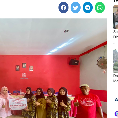
T
Ser
Di
...
Da
Me