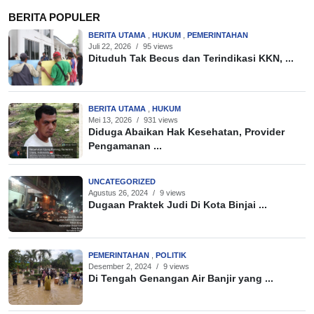
BERITA POPULER
BERITA UTAMA
,
HUKUM
,
PEMERINTAHAN
Juli 22, 2026
/
95 views
Dituduh Tak Becus dan Terindikasi KKN, ...
BERITA UTAMA
,
HUKUM
Mei 13, 2026
/
931 views
Diduga Abaikan Hak Kesehatan, Provider
Pengamanan ...
UNCATEGORIZED
Agustus 26, 2024
/
9 views
Dugaan Praktek Judi Di Kota Binjai ...
PEMERINTAHAN
,
POLITIK
Desember 2, 2024
/
9 views
Di Tengah Genangan Air Banjir yang ...