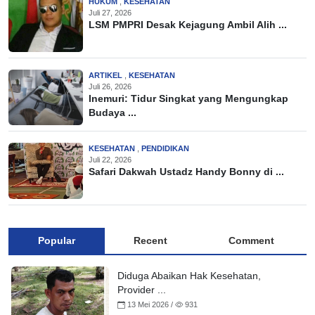
HUKUM
,
KESEHATAN
Juli 27, 2026
LSM PMPRI Desak Kejagung Ambil Alih ...
ARTIKEL
,
KESEHATAN
Juli 26, 2026
Inemuri: Tidur Singkat yang Mengungkap
Budaya ...
KESEHATAN
,
PENDIDIKAN
Juli 22, 2026
Safari Dakwah Ustadz Handy Bonny di ...
Popular
Recent
Comment
Diduga Abaikan Hak Kesehatan,
Provider ...
13 Mei 2026 /
931