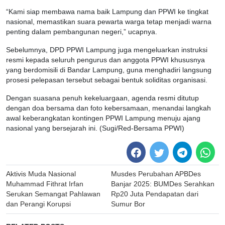
“Kami siap membawa nama baik Lampung dan PPWI ke tingkat
nasional, memastikan suara pewarta warga tetap menjadi warna
penting dalam pembangunan negeri,” ucapnya.
Sebelumnya, DPD PPWI Lampung juga mengeluarkan instruksi
resmi kepada seluruh pengurus dan anggota PPWI khususnya
yang berdomisili di Bandar Lampung, guna menghadiri langsung
prosesi pelepasan tersebut sebagai bentuk soliditas organisasi.
Dengan suasana penuh kekeluargaan, agenda resmi ditutup
dengan doa bersama dan foto kebersamaan, menandai langkah
awal keberangkatan kontingen PPWI Lampung menuju ajang
nasional yang bersejarah ini. (Sugi/Red-Bersama PPWI)
Post
Aktivis Muda Nasional
Musdes Perubahan APBDes
navigation
Muhammad Fithrat Irfan
Banjar 2025: BUMDes Serahkan
Serukan Semangat Pahlawan
Rp20 Juta Pendapatan dari
dan Perangi Korupsi
Sumur Bor