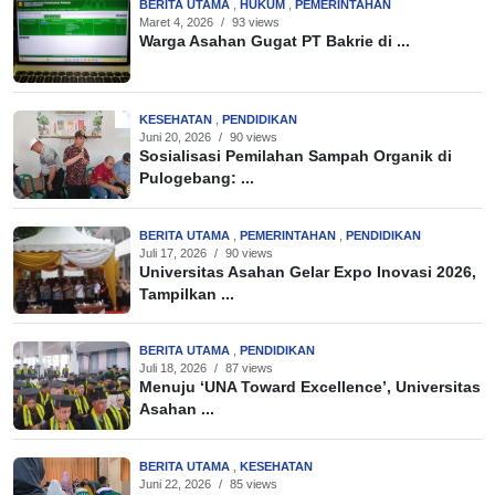
BERITA UTAMA
,
HUKUM
,
PEMERINTAHAN
Maret 4, 2026
/
93 views
Warga Asahan Gugat PT Bakrie di ...
KESEHATAN
,
PENDIDIKAN
Juni 20, 2026
/
90 views
Sosialisasi Pemilahan Sampah Organik di
Pulogebang: ...
BERITA UTAMA
,
PEMERINTAHAN
,
PENDIDIKAN
Juli 17, 2026
/
90 views
Universitas Asahan Gelar Expo Inovasi 2026,
Tampilkan ...
BERITA UTAMA
,
PENDIDIKAN
Juli 18, 2026
/
87 views
Menuju ‘UNA Toward Excellence’, Universitas
Asahan ...
BERITA UTAMA
,
KESEHATAN
Juni 22, 2026
/
85 views