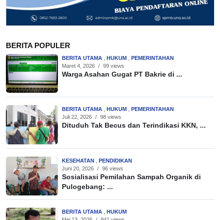
BERITA POPULER
BERITA UTAMA
,
HUKUM
,
PEMERINTAHAN
Maret 4, 2026
/
99 views
Warga Asahan Gugat PT Bakrie di ...
BERITA UTAMA
,
HUKUM
,
PEMERINTAHAN
Juli 22, 2026
/
98 views
Dituduh Tak Becus dan Terindikasi KKN, ...
KESEHATAN
,
PENDIDIKAN
Juni 20, 2026
/
96 views
Sosialisasi Pemilahan Sampah Organik di
Pulogebang: ...
BERITA UTAMA
,
HUKUM
Mei 13, 2026
/
941 views