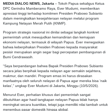
MEDIA DIALOG NEWS, Jakarta
– Tokoh Papua sekaligus Ketua
DPC Gerindra Mamberamo Raya, Ever Mudumi, memberikan
apresiasi tinggi terhadap komitmen Presiden Prabowo Subianto
dalam meningkatkan kesejahteraan nelayan melalui program
Kampung Nelayan Merah Putih (KNMP).
Program strategis nasional ini dinilai sebagai langkah konkret
pemerintah untuk mewujudkan kemandirian dan kemajuan
ekonomi nelayan, termasuk di wilayah Papua. Ever menegaskan
bahwa keberpihakan Presiden Prabowo kepada masyarakat
pesisir merupakan angin segar bagi percepatan pembangunan di
Bumi Cendrawasih.
“Saya berpandangan bahwa Bapak Presiden Prabowo Subianto
secara jelas berpihak kepada nelayan agar semakin sejahtera,
makmur, dan mandiri. Program emas ini harus dirasakan
manfaatnya oleh seluruh nelayan di Papua agar mereka bisa ‘naik
kelas’,” ungkap Ever Mudumi di Jakarta, Minggu (10/5/2026).
Menurut Ever, perhatian khusus dari pemerintah sangat
dibutuhkan agar hasil tangkapan nelayan Papua tidak hanya
meningkat secara kuantitas, tetapi juga memiliki nilai tambah untuk
menembus pasar domestik hingga global.