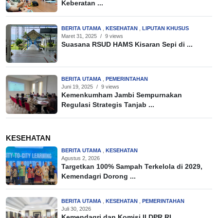
Keberatan ...
BERITA UTAMA
,
KESEHATAN
,
LIPUTAN KHUSUS
Maret 31, 2025
/
9 views
Suasana RSUD HAMS Kisaran Sepi di ...
BERITA UTAMA
,
PEMERINTAHAN
Juni 19, 2025
/
9 views
Kemenkumham Jambi Sempurnakan
Regulasi Strategis Tanjab ...
KESEHATAN
BERITA UTAMA
,
KESEHATAN
Agustus 2, 2026
Targetkan 100% Sampah Terkelola di 2029,
Kemendagri Dorong ...
BERITA UTAMA
,
KESEHATAN
,
PEMERINTAHAN
Juli 30, 2026
Kemendagri dan Komisi II DPR RI ...