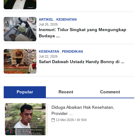
ARTIKEL
,
KESEHATAN
Juli 26, 2026
Inemuri: Tidur Singkat yang Mengungkap
Budaya ...
KESEHATAN
,
PENDIDIKAN
Juli 22, 2026
Safari Dakwah Ustadz Handy Bonny di ...
Popular
Recent
Comment
Diduga Abaikan Hak Kesehatan,
Provider ...
13 Mei 2026 /
934