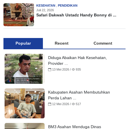
KESEHATAN
,
PENDIDIKAN
Juli 22, 2026
Safari Dakwah Ustadz Handy Bonny di ...
Popular
Recent
Comment
Diduga Abaikan Hak Kesehatan,
Provider ...
13 Mei 2026 /
935
Kabupaten Asahan Membutuhkan
Perda Lahan ...
12 Mei 2026 /
517
BM3 Asahan Menduga Dinas