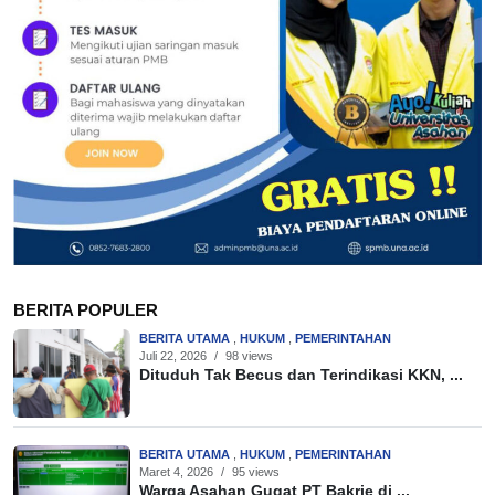
BERITA POPULER
BERITA UTAMA
,
HUKUM
,
PEMERINTAHAN
Juli 22, 2026
/
98 views
Dituduh Tak Becus dan Terindikasi KKN, ...
BERITA UTAMA
,
HUKUM
,
PEMERINTAHAN
Maret 4, 2026
/
95 views
Warga Asahan Gugat PT Bakrie di ...