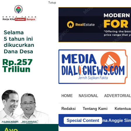
Tutup
HOME
NASIONAL
ADVERTORIA
Redaksi
Tentang Kami
Ketentu
Menuju Sapta Abdi Praja, Charina Anggie Simbolon Wujudkan M
Special Content