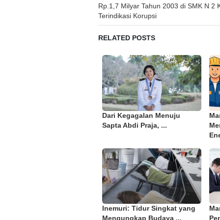
Rp.1,7 Milyar Tahun 2003 di SMK N 2 
navigation
Terindikasi Korupsi
RELATED POSTS
Dari Kegagalan Menuju
Ma
Sapta Abdi Praja, ...
Me
Ene
Inemuri: Tidur Singkat yang
Ma
Mengungkap Budaya ...
Pe