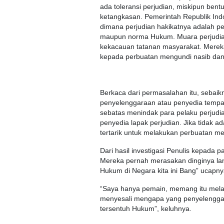
ada toleransi perjudian, miskipun ben
ketangkasan. Pemerintah Republik Ind
dimana perjudian hakikatnya adalah p
maupun norma Hukum. Muara perjudian
kekacauan tatanan masyarakat. Merek
kepada perbuatan mengundi nasib dan
Berkaca dari permasalahan itu, sebaik
penyelenggaraan atau penyedia tempat 
sebatas menindak para pelaku perjudia
penyedia lapak perjudian. Jika tidak a
tertarik untuk melakukan perbuatan m
Dari hasil investigasi Penulis kepada 
Mereka pernah merasakan dinginya la
Hukum di Negara kita ini Bang” ucapny
“Saya hanya pemain, memang itu melan
menyesali mengapa yang penyelenggara
tersentuh Hukum”, keluhnya.