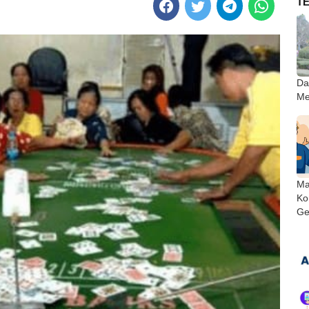
T
Da
Me
Ma
Ko
Ge