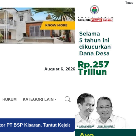
Tutup
August 6, 2026
HUKUM
KATEGORI LAIN
Tuntut Kejelasan HGU dan Sertifikat Plasma
-
Manajemen Konfli