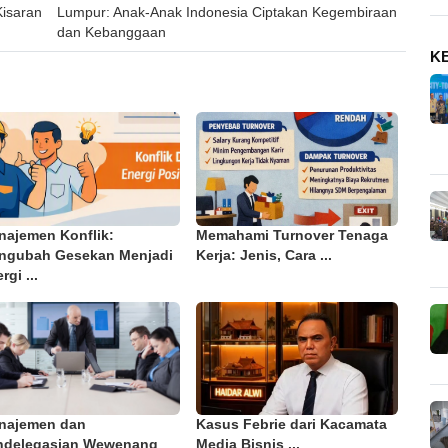
Kisaran
Lumpur: Anak-Anak Indonesia Ciptakan Kegembiraan
dan Kebanggaan
K
najemen Konflik:
Memahami Turnover Tenaga
ngubah Gesekan Menjadi
Kerja: Jenis, Cara ...
rgi ...
najemen dan
Kasus Febrie dari Kacamata
ndelegasian Wewenang
Media Bisnis ...