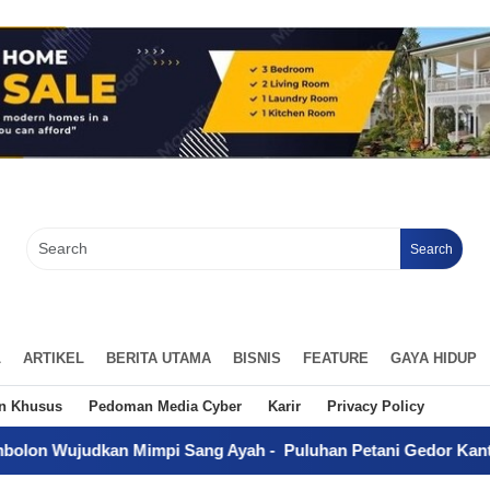
Search
L
ARTIKEL
BERITA UTAMA
BISNIS
FEATURE
GAYA HIDUP
an Khusus
Pedoman Media Cyber
Karir
Privacy Policy
impi Sang Ayah
-
Puluhan Petani Gedor Kantor PT BSP Kisaran, 