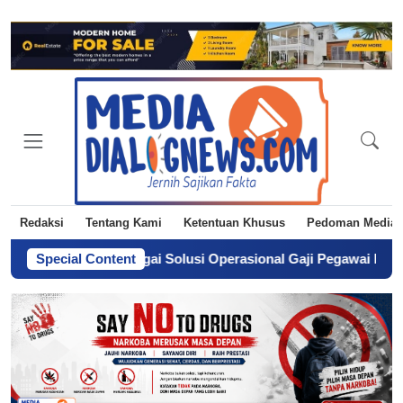
Redaksi
Tentang Kami
Ketentuan Khusus
Pedoman Media 
gkah sebagai Solusi Operasional Gaji Pegawai Pemda
Special Content
-
Dari Ke