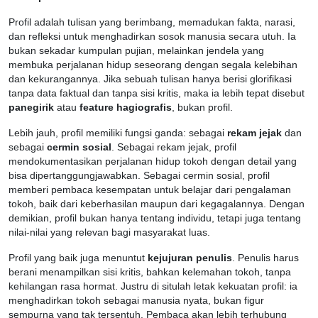
Profil adalah tulisan yang berimbang, memadukan fakta, narasi,
dan refleksi untuk menghadirkan sosok manusia secara utuh. Ia
bukan sekadar kumpulan pujian, melainkan jendela yang
membuka perjalanan hidup seseorang dengan segala kelebihan
dan kekurangannya. Jika sebuah tulisan hanya berisi glorifikasi
tanpa data faktual dan tanpa sisi kritis, maka ia lebih tepat disebut
panegirik
atau
feature hagiografis
, bukan profil.
Lebih jauh, profil memiliki fungsi ganda: sebagai
rekam jejak
dan
sebagai
cermin sosial
. Sebagai rekam jejak, profil
mendokumentasikan perjalanan hidup tokoh dengan detail yang
bisa dipertanggungjawabkan. Sebagai cermin sosial, profil
memberi pembaca kesempatan untuk belajar dari pengalaman
tokoh, baik dari keberhasilan maupun dari kegagalannya. Dengan
demikian, profil bukan hanya tentang individu, tetapi juga tentang
nilai-nilai yang relevan bagi masyarakat luas.
Profil yang baik juga menuntut
kejujuran penulis
. Penulis harus
berani menampilkan sisi kritis, bahkan kelemahan tokoh, tanpa
kehilangan rasa hormat. Justru di situlah letak kekuatan profil: ia
menghadirkan tokoh sebagai manusia nyata, bukan figur
sempurna yang tak tersentuh. Pembaca akan lebih terhubung