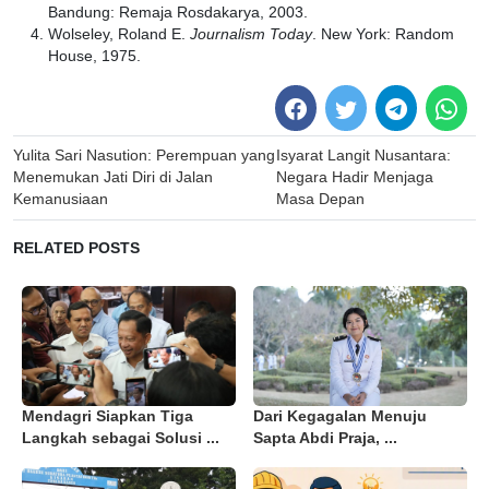
Bandung: Remaja Rosdakarya, 2003.
Wolseley, Roland E.
Journalism Today
. New York: Random
House, 1975.
Post
Yulita Sari Nasution: Perempuan yang
Isyarat Langit Nusantara:
navigation
Menemukan Jati Diri di Jalan
Negara Hadir Menjaga
Kemanusiaan
Masa Depan
RELATED POSTS
Mendagri Siapkan Tiga
Dari Kegagalan Menuju
Langkah sebagai Solusi ...
Sapta Abdi Praja, ...