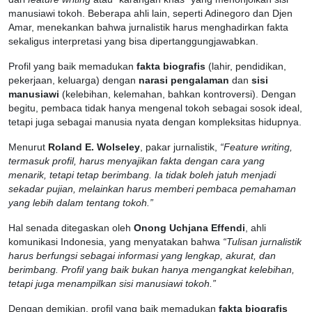
manusiawi tokoh. Beberapa ahli lain, seperti Adinegoro dan Djen
Amar, menekankan bahwa jurnalistik harus menghadirkan fakta
sekaligus interpretasi yang bisa dipertanggungjawabkan.
Profil yang baik memadukan
fakta biografis
(lahir, pendidikan,
pekerjaan, keluarga) dengan
narasi pengalaman
dan
sisi
manusiawi
(kelebihan, kelemahan, bahkan kontroversi). Dengan
begitu, pembaca tidak hanya mengenal tokoh sebagai sosok ideal,
tetapi juga sebagai manusia nyata dengan kompleksitas hidupnya.
Menurut
Roland E. Wolseley
, pakar jurnalistik,
“Feature writing,
termasuk profil, harus menyajikan fakta dengan cara yang
menarik, tetapi tetap berimbang. Ia tidak boleh jatuh menjadi
sekadar pujian, melainkan harus memberi pembaca pemahaman
yang lebih dalam tentang tokoh.”
Hal senada ditegaskan oleh
Onong Uchjana Effendi
, ahli
komunikasi Indonesia, yang menyatakan bahwa
“Tulisan jurnalistik
harus berfungsi sebagai informasi yang lengkap, akurat, dan
berimbang. Profil yang baik bukan hanya mengangkat kelebihan,
tetapi juga menampilkan sisi manusiawi tokoh.”
Dengan demikian, profil yang baik memadukan
fakta biografis