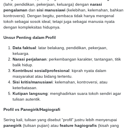
(lahir, pendidikan, pekerjaan, keluarga) dengan
narasi
pengalaman
dan
sisi manusiawi
(kelebihan, kelemahan, bahkan
kontroversi). Dengan begitu, pembaca tidak hanya mengenal
tokoh sebagai sosok ideal, tetapi juga sebagai manusia nyata
dengan kompleksitas hidupnya.
Unsur Penting dalam Profil
Data faktual
: latar belakang, pendidikan, pekerjaan,
keluarga.
Narasi perjalanan
: perkembangan karakter, tantangan, titik
balik hidup.
Kontribusi sosial/profesional
: kiprah nyata dalam
masyarakat atau bidang tertentu.
Sisi kritis/manusiawi
: kelemahan, kontroversi, atau
keterbatasan.
Kutipan langsung
: menghadirkan suara tokoh sendiri agar
tulisan autentik.
Profil vs Panegirik/Hagiografi
Sering kali, tulisan yang disebut “profil” justru lebih menyerupai
panegirik
(tulisan pujian) atau
feature hagiografis
(kisah yang