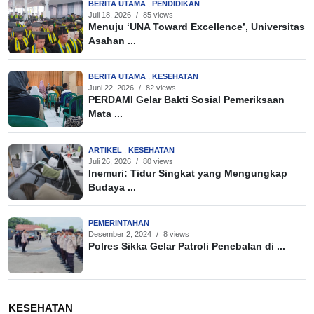
BERITA UTAMA
,
PENDIDIKAN
Juli 18, 2026
/
85 views
Menuju ‘UNA Toward Excellence’, Universitas
Asahan ...
BERITA UTAMA
,
KESEHATAN
Juni 22, 2026
/
82 views
PERDAMI Gelar Bakti Sosial Pemeriksaan
Mata ...
ARTIKEL
,
KESEHATAN
Juli 26, 2026
/
80 views
Inemuri: Tidur Singkat yang Mengungkap
Budaya ...
PEMERINTAHAN
Desember 2, 2024
/
8 views
Polres Sikka Gelar Patroli Penebalan di ...
KESEHATAN