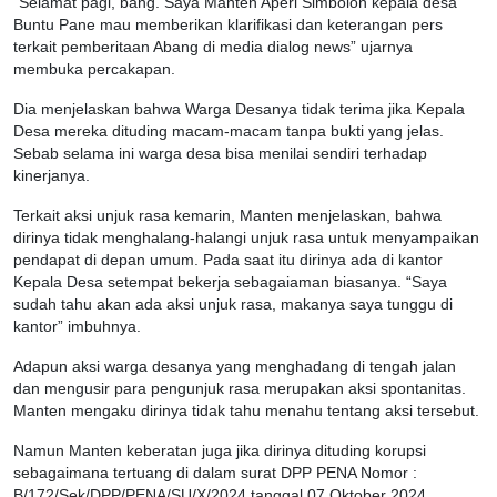
“Selamat pagi, bang. Saya Manten Aperi Simbolon kepala desa
Buntu Pane mau memberikan klarifikasi dan keterangan pers
terkait pemberitaan Abang di media dialog news” ujarnya
membuka percakapan.
Dia menjelaskan bahwa Warga Desanya tidak terima jika Kepala
Desa mereka dituding macam-macam tanpa bukti yang jelas.
Sebab selama ini warga desa bisa menilai sendiri terhadap
kinerjanya.
Terkait aksi unjuk rasa kemarin, Manten menjelaskan, bahwa
dirinya tidak menghalang-halangi unjuk rasa untuk menyampaikan
pendapat di depan umum. Pada saat itu dirinya ada di kantor
Kepala Desa setempat bekerja sebagaiaman biasanya. “Saya
sudah tahu akan ada aksi unjuk rasa, makanya saya tunggu di
kantor” imbuhnya.
Adapun aksi warga desanya yang menghadang di tengah jalan
dan mengusir para pengunjuk rasa merupakan aksi spontanitas.
Manten mengaku dirinya tidak tahu menahu tentang aksi tersebut.
Namun Manten keberatan juga jika dirinya dituding korupsi
sebagaimana tertuang di dalam surat DPP PENA Nomor :
B/172/Sek/DPP/PENA/SU/X/2024 tanggal 07 Oktober 2024.