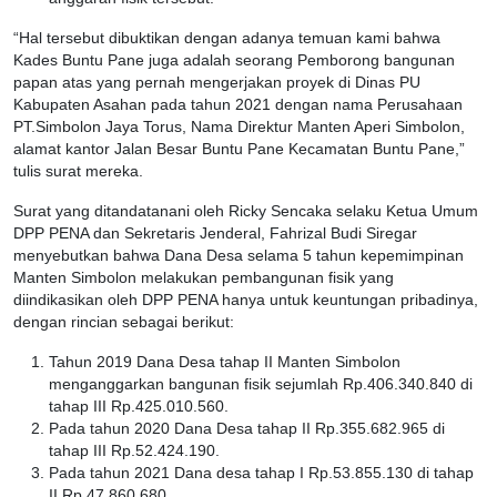
“Hal tersebut dibuktikan dengan adanya temuan kami bahwa
Kades Buntu Pane juga adalah seorang Pemborong bangunan
papan atas yang pernah mengerjakan proyek di Dinas PU
Kabupaten Asahan pada tahun 2021 dengan nama Perusahaan
PT.Simbolon Jaya Torus, Nama Direktur Manten Aperi Simbolon,
alamat kantor Jalan Besar Buntu Pane Kecamatan Buntu Pane,”
tulis surat mereka.
Surat yang ditandatanani oleh Ricky Sencaka selaku Ketua Umum
DPP PENA dan Sekretaris Jenderal, Fahrizal Budi Siregar
menyebutkan bahwa Dana Desa selama 5 tahun kepemimpinan
Manten Simbolon melakukan pembangunan fisik yang
diindikasikan oleh DPP PENA hanya untuk keuntungan pribadinya,
dengan rincian sebagai berikut:
Tahun 2019 Dana Desa tahap II Manten Simbolon
menganggarkan bangunan fisik sejumlah Rp.406.340.840 di
tahap III Rp.425.010.560.
Pada tahun 2020 Dana Desa tahap II Rp.355.682.965 di
tahap III Rp.52.424.190.
Pada tahun 2021 Dana desa tahap I Rp.53.855.130 di tahap
II Rp.47.860.680.