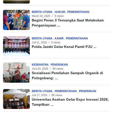
BERITA UTAMA
,
HUKUM
,
PEMERINTAHAN
Maret 18, 2025
/
9 views
Begini Peran 3 Tersangka Saat Melakukan
Penganiayaan ...
BERITA UTAMA
,
KARIR
,
PEMERINTAHAN
Juli 11, 2025
/
9 views
Polda Jambi Gelar Kenal Pamit PJU ...
KESEHATAN
,
PENDIDIKAN
Juni 20, 2026
/
89 views
Sosialisasi Pemilahan Sampah Organik di
Pulogebang: ...
BERITA UTAMA
,
PEMERINTAHAN
,
PENDIDIKAN
Juli 17, 2026
/
88 views
Universitas Asahan Gelar Expo Inovasi 2026,
Tampilkan ...