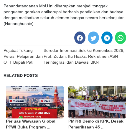
Penandatanganan MoU ini diharapkan menjadi tonggak
penguatan gerakan antikorupsi berbasis pendidikan dan budaya,
dengan melibatkan seluruh elemen bangsa secara berkelanjutan.
(Nananghusnie)
Post
Pejabat Tukang
Beredar Informasi Seleksi Kemenkes 2026,
navigation
Peras: Pelajaran dari
Prof. Zudan: Itu Hoaks, Rekrutmen ASN
OTT Bupati Pati
Terintegrasi dan Diawasi BKN
RELATED POSTS
Perluas Wawasan Global,
PMPRI Demo di KPK, Desak
PPWI Buka Program ...
Pemeriksaan 45 ...