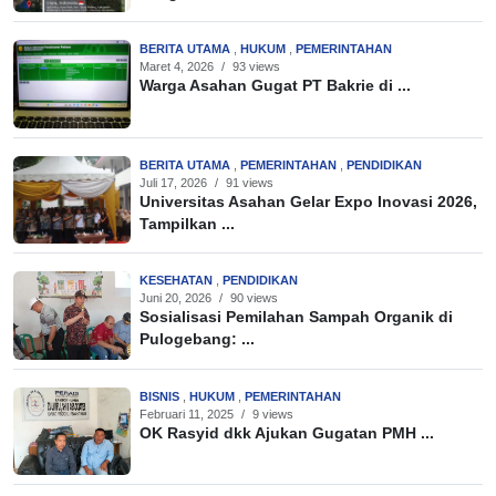
BERITA UTAMA
,
HUKUM
,
PEMERINTAHAN
Maret 4, 2026
/
93 views
Warga Asahan Gugat PT Bakrie di ...
BERITA UTAMA
,
PEMERINTAHAN
,
PENDIDIKAN
Juli 17, 2026
/
91 views
Universitas Asahan Gelar Expo Inovasi 2026,
Tampilkan ...
KESEHATAN
,
PENDIDIKAN
Juni 20, 2026
/
90 views
Sosialisasi Pemilahan Sampah Organik di
Pulogebang: ...
BISNIS
,
HUKUM
,
PEMERINTAHAN
Februari 11, 2025
/
9 views
OK Rasyid dkk Ajukan Gugatan PMH ...