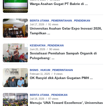
Warga Asahan Gugat PT Bakrie di ...
BERITA UTAMA
,
PEMERINTAHAN
,
PENDIDIKAN
Juli 17, 2026
/
91 views
Universitas Asahan Gelar Expo Inovasi 2026,
Tampilkan ...
KESEHATAN
,
PENDIDIKAN
Juni 20, 2026
/
90 views
Sosialisasi Pemilahan Sampah Organik di
Pulogebang: ...
BISNIS
,
HUKUM
,
PEMERINTAHAN
Februari 11, 2025
/
9 views
OK Rasyid dkk Ajukan Gugatan PMH ...
BERITA UTAMA
,
PENDIDIKAN
Juli 18, 2026
/
87 views
Menuju ‘UNA Toward Excellence’, Universitas