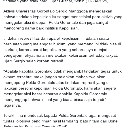
tindakan yang tidak baik”. Ujar Gusnar, Senin (11/24/2025).
Aktivis Universitas Gorontalo Sergio Manggopa menegaskan
bahwa tindakan kepolisian itu sangat mencelakai para aktivis yang
menggelar aksi di depan Polda Gorontalo dan juga sangat
mencoreng nama baik institusi Kepolisian.
tindakan represifitas dari aparat kepolisian ini adalah suatu
perbuatan yang melanggar hukum, yang memang ini tidak bisa di
biarkan, karna aparat kepolisian yang seharusnya menjadi
pengayom rakyat malah melakukan kekerasan terhadap rakyat.
Ujarr Sergio salah korban refresif.
“Apabila kapolda Gorontalo tidak mengambil tindakan tegas untuk
oknum tersebut, maka jangan salahkan mahasiswa akan
mengepung Polda Gorontalo atas tindakan represif yang di
lakukan personil kepolisian Polda Gorontalo, kami akan segera
menggelar aksi besar besaran apabila Kapolda Gorontalo
menganggap bahwa ini hal yang biasa biasa saja terjadi.”
tegasnya.
Terakhir, ia mendesak kepada Polda Gorontalo agar mengusut
tuntas lolosnya pengiriman hasil tambang batu hitam dari Bone
Bolango ke Sulawesi Tengah. (Red)