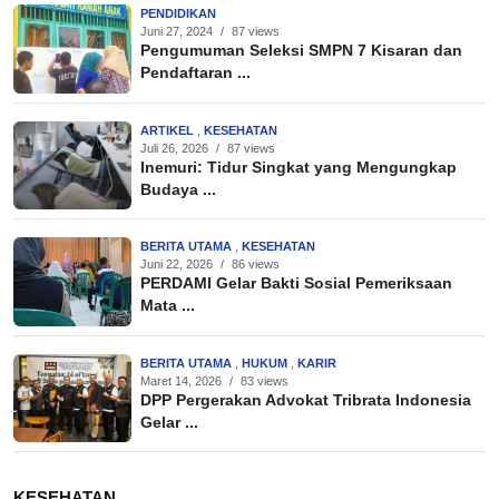
PENDIDIKAN
Juni 27, 2024
/
87 views
Pengumuman Seleksi SMPN 7 Kisaran dan
Pendaftaran ...
ARTIKEL
,
KESEHATAN
Juli 26, 2026
/
87 views
Inemuri: Tidur Singkat yang Mengungkap
Budaya ...
BERITA UTAMA
,
KESEHATAN
Juni 22, 2026
/
86 views
PERDAMI Gelar Bakti Sosial Pemeriksaan
Mata ...
BERITA UTAMA
,
HUKUM
,
KARIR
Maret 14, 2026
/
83 views
DPP Pergerakan Advokat Tribrata Indonesia
Gelar ...
KESEHATAN