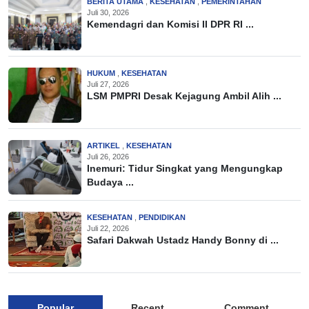
BERITA UTAMA
,
KESEHATAN
,
PEMERINTAHAN
Juli 30, 2026
Kemendagri dan Komisi II DPR RI ...
HUKUM
,
KESEHATAN
Juli 27, 2026
LSM PMPRI Desak Kejagung Ambil Alih ...
ARTIKEL
,
KESEHATAN
Juli 26, 2026
Inemuri: Tidur Singkat yang Mengungkap
Budaya ...
KESEHATAN
,
PENDIDIKAN
Juli 22, 2026
Safari Dakwah Ustadz Handy Bonny di ...
Popular
Recent
Comment