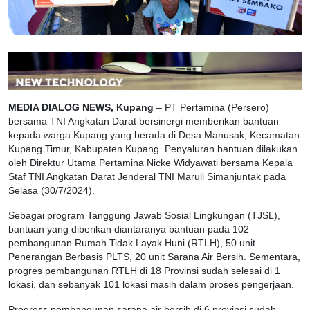
MEDIA DIALOG NEWS, Kupang
– PT Pertamina (Persero)
bersama TNI Angkatan Darat bersinergi memberikan bantuan
kepada warga Kupang yang berada di Desa Manusak, Kecamatan
Kupang Timur, Kabupaten Kupang. Penyaluran bantuan dilakukan
oleh Direktur Utama Pertamina Nicke Widyawati bersama Kepala
Staf TNI Angkatan Darat Jenderal TNI Maruli Simanjuntak pada
Selasa (30/7/2024).
Sebagai program Tanggung Jawab Sosial Lingkungan (TJSL),
bantuan yang diberikan diantaranya bantuan pada 102
pembangunan Rumah Tidak Layak Huni (RTLH), 50 unit
Penerangan Berbasis PLTS, 20 unit Sarana Air Bersih. Sementara,
progres pembangunan RTLH di 18 Provinsi sudah selesai di 1
lokasi, dan sebanyak 101 lokasi masih dalam proses pengerjaan.
Progress pembangunan sarana air bersih di 6 provinsi sudah