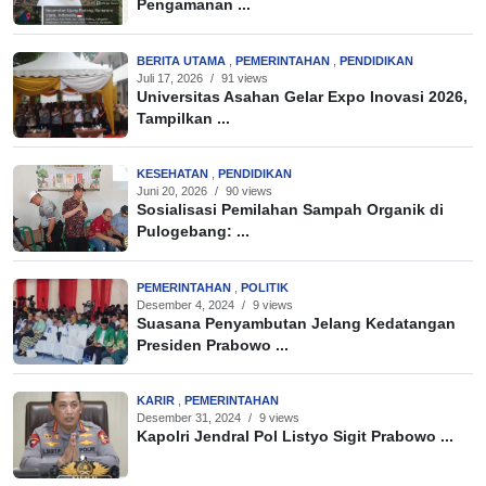
Pengamanan ...
BERITA UTAMA
,
PEMERINTAHAN
,
PENDIDIKAN
Juli 17, 2026
/
91 views
Universitas Asahan Gelar Expo Inovasi 2026,
Tampilkan ...
KESEHATAN
,
PENDIDIKAN
Juni 20, 2026
/
90 views
Sosialisasi Pemilahan Sampah Organik di
Pulogebang: ...
PEMERINTAHAN
,
POLITIK
Desember 4, 2024
/
9 views
Suasana Penyambutan Jelang Kedatangan
Presiden Prabowo ...
KARIR
,
PEMERINTAHAN
Desember 31, 2024
/
9 views
Kapolri Jendral Pol Listyo Sigit Prabowo ...