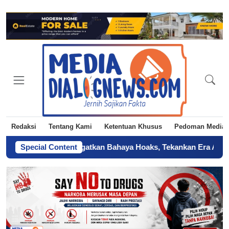
Redaksi
Tentang Kami
Ketentuan Khusus
Pedoman Media 
KI Jakarta Ingatkan Bahaya Hoaks, Tekankan Era AI
Special Content
-
Sertifika