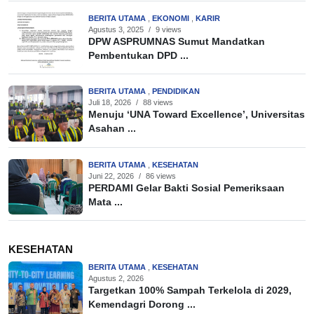
BERITA UTAMA
,
EKONOMI
,
KARIR
Agustus 3, 2025
/
9 views
DPW ASPRUMNAS Sumut Mandatkan
Pembentukan DPD ...
BERITA UTAMA
,
PENDIDIKAN
Juli 18, 2026
/
88 views
Menuju ‘UNA Toward Excellence’, Universitas
Asahan ...
BERITA UTAMA
,
KESEHATAN
Juni 22, 2026
/
86 views
PERDAMI Gelar Bakti Sosial Pemeriksaan
Mata ...
KESEHATAN
BERITA UTAMA
,
KESEHATAN
Agustus 2, 2026
Targetkan 100% Sampah Terkelola di 2029,
Kemendagri Dorong ...