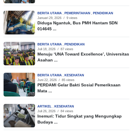
BERITA UTAMA
,
PEMERINTAHAN
,
PENDIDIKAN
Januari 29, 2026
/
9 views
Diduga Ngantuk, Bus PMH Hantam SDN
014645 ...
BERITA UTAMA
,
PENDIDIKAN
Juli 18, 2026
/
87 views
Menuju ‘UNA Toward Excellence’, Universitas
Asahan ...
BERITA UTAMA
,
KESEHATAN
Juni 22, 2026
/
85 views
PERDAMI Gelar Bakti Sosial Pemeriksaan
Mata ...
ARTIKEL
,
KESEHATAN
Juli 26, 2026
/
84 views
Inemuri: Tidur Singkat yang Mengungkap
Budaya ...