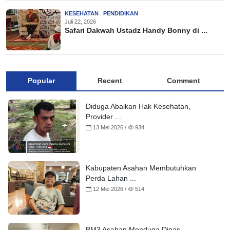
KESEHATAN
,
PENDIDIKAN
Juli 22, 2026
Safari Dakwah Ustadz Handy Bonny di ...
Popular
Recent
Comment
Diduga Abaikan Hak Kesehatan,
Provider ...
13 Mei 2026 /
934
Kabupaten Asahan Membutuhkan
Perda Lahan ...
12 Mei 2026 /
514
BM3 Asahan Menduga Dinas