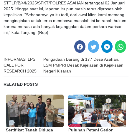
STTLP/B/4/I/2025/SPKT/POLRES ASAHAN tertanggal 02 Januari
2025. Hingga saat ini, laporan itu pun masih terus diproses oleh
kepolisian. “Sebenarnya ya itu tadi, dari awal klien kami memang
menginginkan untuk terus membawa masalah ini ke ranah hukum
karena merasa ada banyak kejanggalan dalam perkara warisan
ini,” kata Tanjung. (Rep)
Post
INFORMASI LPS
Pengadaan Barang di 177 Desa Asahan,
navigation
CALL FOR
LSM PMPRI Desak Kejelasan di Kejaksaan
RESEARCH 2025
Negeri Kisaran
RELATED POSTS
Sertifikat Tanah Diduga
Puluhan Petani Gedor