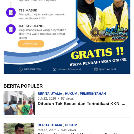
BERITA POPULER
BERITA UTAMA
,
HUKUM
,
PEMERINTAHAN
Juli 22, 2026
/
97 views
Dituduh Tak Becus dan Terindikasi KKN, ...
BERITA UTAMA
,
HUKUM
Mei 13, 2026
/
934 views