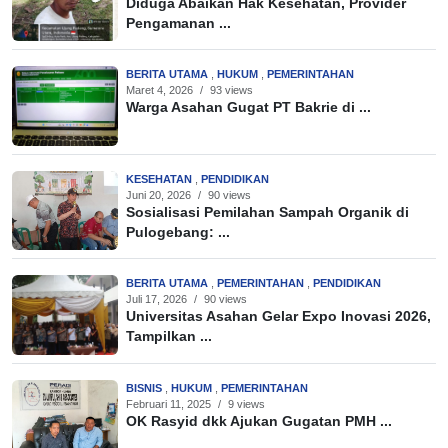
Diduga Abaikan Hak Kesehatan, Provider
Pengamanan ...
BERITA UTAMA
,
HUKUM
,
PEMERINTAHAN
Maret 4, 2026
/
93 views
Warga Asahan Gugat PT Bakrie di ...
KESEHATAN
,
PENDIDIKAN
Juni 20, 2026
/
90 views
Sosialisasi Pemilahan Sampah Organik di
Pulogebang: ...
BERITA UTAMA
,
PEMERINTAHAN
,
PENDIDIKAN
Juli 17, 2026
/
90 views
Universitas Asahan Gelar Expo Inovasi 2026,
Tampilkan ...
BISNIS
,
HUKUM
,
PEMERINTAHAN
Februari 11, 2025
/
9 views
OK Rasyid dkk Ajukan Gugatan PMH ...