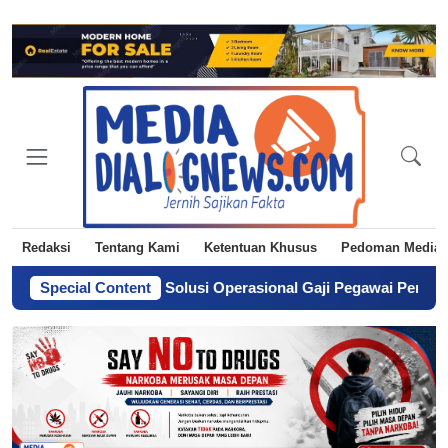
Redaksi
Tentang Kami
Ketentuan Khusus
Pedoman Media 
gkah sebagai Solusi Operasional Gaji Pegawai Pemda
Special Content
-
Dari Ke