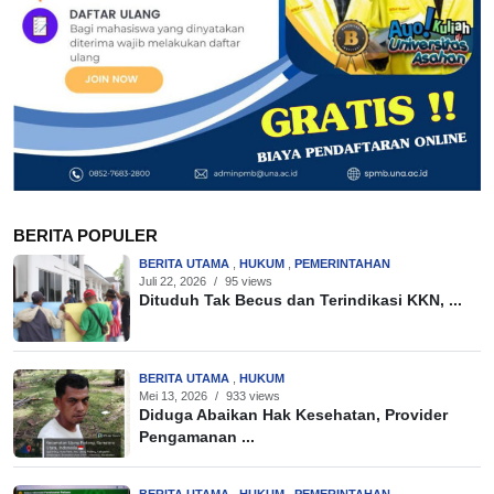
BERITA POPULER
BERITA UTAMA
,
HUKUM
,
PEMERINTAHAN
Juli 22, 2026
/
95 views
Dituduh Tak Becus dan Terindikasi KKN, ...
BERITA UTAMA
,
HUKUM
Mei 13, 2026
/
933 views
Diduga Abaikan Hak Kesehatan, Provider
Pengamanan ...
BERITA UTAMA
,
HUKUM
,
PEMERINTAHAN