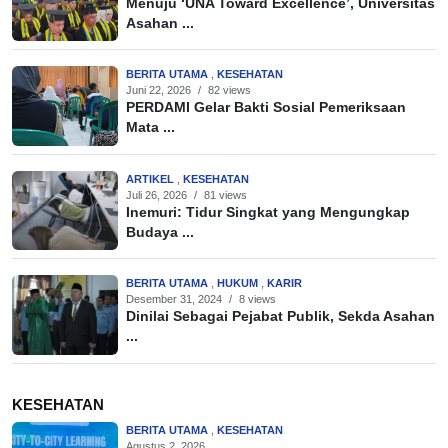
Menuju ‘UNA Toward Excellence’, Universitas
Asahan ...
BERITA UTAMA
,
KESEHATAN
Juni 22, 2026
/
82 views
PERDAMI Gelar Bakti Sosial Pemeriksaan
Mata ...
ARTIKEL
,
KESEHATAN
Juli 26, 2026
/
81 views
Inemuri: Tidur Singkat yang Mengungkap
Budaya ...
BERITA UTAMA
,
HUKUM
,
KARIR
Desember 31, 2024
/
8 views
Dinilai Sebagai Pejabat Publik, Sekda Asahan
...
KESEHATAN
BERITA UTAMA
,
KESEHATAN
Agustus 2, 2026