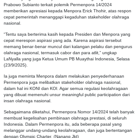
Prabowo Subianto terkait polemik Permenpora 14/2024
memberikan apresiasi kepada Menpora Erick Thohir, atas respon
cepat pemerintah menanggapi kegaduhan stakeholder olahraga
nasional.
“Tentu saya berterima kasih kepada Presiden dan Menpora yang
cepat merespon aspirasi yang ada. Karena aspirasi tersebut
memang benar-benar muncul dari kalangan pelaku dan pengurus
olahraga nasional, termasuk cabor dan para atlit,” ungkap
LaNyalla yang juga Ketua Umum PB Muaythai Indonesia, Selasa
(23/9/2025).
Ia juga meminta Menpora dalam melakukan penyederhanaan
Permenpora juga melibatkan stakeholder olahraga nasional,
dalam hal ini KONI dan KOI. Agar semua regulasi keolahragaan
yang dibuat memenuhi unsur meaningful public participation dari
insan olahraga nasional.
Sebagaimana diketahui, Permenpora Nomor 14/2024 telah banyak
membuat kegelisahan pembinaan olahraga prestasi, di seluruh
Indonesia. Dalam Permenpora itu, ada beberapa pasal yang
melanggar undang-undang keolahragaan, dan juga bertentangan
dengan Olympic Charter. (Nanang Jkt)