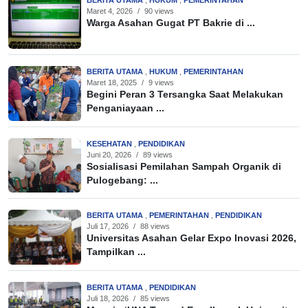
Maret 4, 2026
/
90 views
Warga Asahan Gugat PT Bakrie di ...
BERITA UTAMA
,
HUKUM
,
PEMERINTAHAN
Maret 18, 2025
/
9 views
Begini Peran 3 Tersangka Saat Melakukan
Penganiayaan ...
KESEHATAN
,
PENDIDIKAN
Juni 20, 2026
/
89 views
Sosialisasi Pemilahan Sampah Organik di
Pulogebang: ...
BERITA UTAMA
,
PEMERINTAHAN
,
PENDIDIKAN
Juli 17, 2026
/
88 views
Universitas Asahan Gelar Expo Inovasi 2026,
Tampilkan ...
BERITA UTAMA
,
PENDIDIKAN
Juli 18, 2026
/
85 views