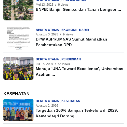
BERITA UTAMA
,
PEMERINTAHAN
Mei 13, 2025
/
9 views
BNPB: Banjir, Gempa, dan Tanah Longsor ...
BERITA UTAMA
,
EKONOMI
,
KARIR
Agustus 3, 2025
/
9 views
DPW ASPRUMNAS Sumut Mandatkan
Pembentukan DPD ...
BERITA UTAMA
,
PENDIDIKAN
Juli 18, 2026
/
88 views
Menuju ‘UNA Toward Excellence’, Universitas
Asahan ...
KESEHATAN
BERITA UTAMA
,
KESEHATAN
Agustus 2, 2026
Targetkan 100% Sampah Terkelola di 2029,
Kemendagri Dorong ...