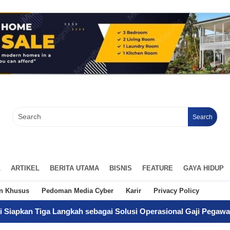
Search
L
ARTIKEL
BERITA UTAMA
BISNIS
FEATURE
GAYA HIDUP
an Khusus
Pedoman Media Cyber
Karir
Privacy Policy
ngkah sebagai Solusi Operasional Gaji Pegawai Pemda
-
Dari K