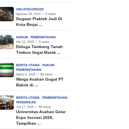
UNCATEGORIZED
Agustus 26, 2024
/
9 views
Dugaan Praktek Judi Di
Kota Binjai ...
HUKUM
,
PEMERINTAHAN
Mei 10, 2025
/
9 views
Diduga Tambang Tanah
Timbun Ilegal Marak ...
BERITA UTAMA
,
HUKUM
,
PEMERINTAHAN
Maret 4, 2026
/
89 views
Warga Asahan Gugat PT
Bakrie di ...
BERITA UTAMA
,
PEMERINTAHAN
,
PENDIDIKAN
Juli 17, 2026
/
88 views
Universitas Asahan Gelar
Expo Inovasi 2026,
Tampilkan ...