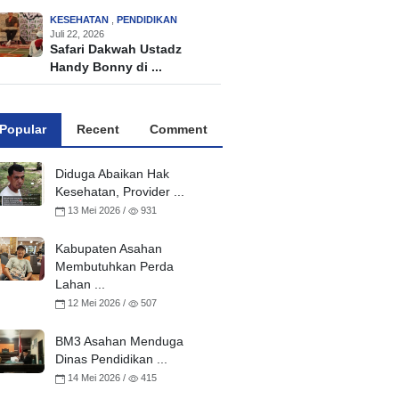
KESEHATAN
,
PENDIDIKAN
Juli 22, 2026
Safari Dakwah Ustadz
Handy Bonny di ...
Popular
Recent
Comment
Diduga Abaikan Hak
Kesehatan, Provider ...
13 Mei 2026 /
931
Kabupaten Asahan
Membutuhkan Perda
Lahan ...
12 Mei 2026 /
507
BM3 Asahan Menduga
Dinas Pendidikan ...
14 Mei 2026 /
415