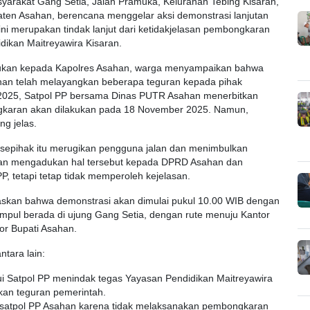
yarakat Gang Setia, Jalan Pramuka, Kelurahan Tebing Kisaran,
ten Asahan, berencana menggelar aksi demonstrasi lanjutan
ni merupakan tindak lanjut dari ketidakjelasan pembongkaran
ikan Maitreyawira Kisaran.
jukan kepada Kapolres Asahan, warga menyampaikan bahwa
an telah melayangkan beberapa teguran kepada pihak
2025, Satpol PP bersama Dinas PUTR Asahan menerbitkan
gkaran akan dilakukan pada 18 November 2025. Namun,
ng jelas.
sepihak itu merugikan pengguna jalan dan menimbulkan
ian mengadukan hal tersebut kepada DPRD Asahan dan
, tetapi tetap tidak memperoleh kejelasan.
egaskan bahwa demonstrasi akan dimulai pukul 10.00 WIB dengan
kumpul berada di ujung Gang Setia, dengan rute menuju Kantor
or Bupati Asahan.
ntara lain:
 Satpol PP menindak tegas Yayasan Pendidikan Maitreyawira
an teguran pemerintah.
satpol PP Asahan karena tidak melaksanakan pembongkaran