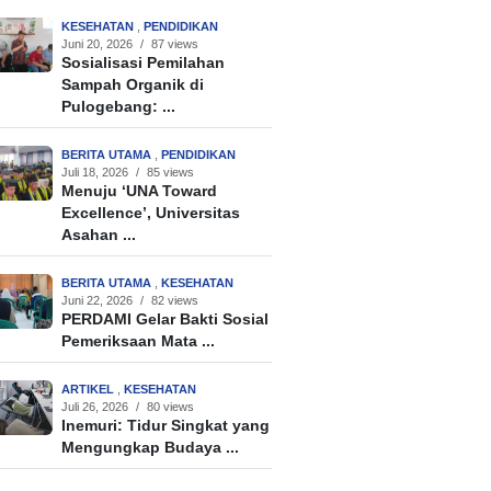
KESEHATAN
,
PENDIDIKAN
Juni 20, 2026
/
87 views
Sosialisasi Pemilahan
Sampah Organik di
Pulogebang: ...
BERITA UTAMA
,
PENDIDIKAN
Juli 18, 2026
/
85 views
Menuju ‘UNA Toward
Excellence’, Universitas
Asahan ...
BERITA UTAMA
,
KESEHATAN
Juni 22, 2026
/
82 views
PERDAMI Gelar Bakti Sosial
Pemeriksaan Mata ...
ARTIKEL
,
KESEHATAN
Juli 26, 2026
/
80 views
Inemuri: Tidur Singkat yang
Mengungkap Budaya ...