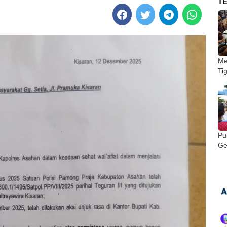
T
Me
Ti
Pu
Ge