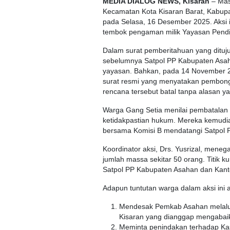
MEDIA DIALOG NEWS, Kisaran
– Mas
Kecamatan Kota Kisaran Barat, Kabupa
pada Selasa, 16 Desember 2025. Aksi i
tembok pengaman milik Yayasan Pendid
Dalam surat pemberitahuan yang ditu
sebelumnya Satpol PP Kabupaten Asah
yayasan. Bahkan, pada 14 November 
surat resmi yang menyatakan pembon
rencana tersebut batal tanpa alasan ya
Warga Gang Setia menilai pembatalan 
ketidakpastian hukum. Mereka kemud
bersama Komisi B mendatangi Satpol PP
Koordinator aksi, Drs. Yusrizal, men
jumlah massa sekitar 50 orang. Titik 
Satpol PP Kabupaten Asahan dan Kant
Adapun tuntutan warga dalam aksi ini a
Mendesak Pemkab Asahan melalui
Kisaran yang dianggap mengabaik
Meminta penindakan terhadap Ka