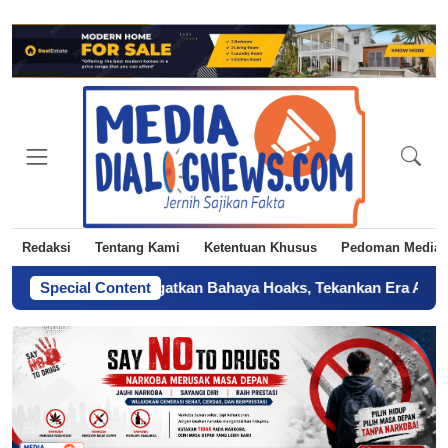
Redaksi
Tentang Kami
Ketentuan Khusus
Pedoman Media 
KI Jakarta Ingatkan Bahaya Hoaks, Tekankan Era AI
Special Content
-
Sertifika