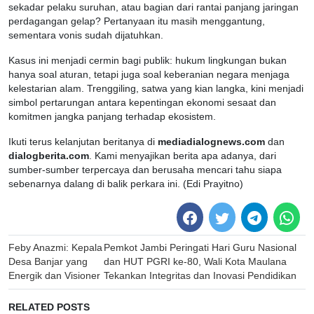
sekadar pelaku suruhan, atau bagian dari rantai panjang jaringan
perdagangan gelap? Pertanyaan itu masih menggantung,
sementara vonis sudah dijatuhkan.
Kasus ini menjadi cermin bagi publik: hukum lingkungan bukan
hanya soal aturan, tetapi juga soal keberanian negara menjaga
kelestarian alam. Trenggiling, satwa yang kian langka, kini menjadi
simbol pertarungan antara kepentingan ekonomi sesaat dan
komitmen jangka panjang terhadap ekosistem.
Ikuti terus kelanjutan beritanya di
mediadialognews.com
dan
dialogberita.com
. Kami menyajikan berita apa adanya, dari
sumber-sumber terpercaya dan berusaha mencari tahu siapa
sebenarnya dalang di balik perkara ini. (Edi Prayitno)
Post
Feby Anazmi: Kepala
Pemkot Jambi Peringati Hari Guru Nasional
navigation
Desa Banjar yang
dan HUT PGRI ke-80, Wali Kota Maulana
Energik dan Visioner
Tekankan Integritas dan Inovasi Pendidikan
RELATED POSTS