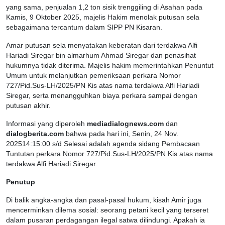
yang sama, penjualan 1,2 ton sisik trenggiling di Asahan pada
Kamis, 9 Oktober 2025, majelis Hakim menolak putusan sela
sebagaimana tercantum dalam SIPP PN Kisaran.
Amar putusan sela menyatakan keberatan dari terdakwa Alfi
Hariadi Siregar bin almarhum Ahmad Siregar dan penasihat
hukumnya tidak diterima. Majelis hakim memerintahkan Penuntut
Umum untuk melanjutkan pemeriksaan perkara Nomor
727/Pid.Sus-LH/2025/PN Kis atas nama terdakwa Alfi Hariadi
Siregar, serta menangguhkan biaya perkara sampai dengan
putusan akhir.
Informasi yang diperoleh
mediadialognews.com
dan
dialogberita.com
bahwa pada hari ini, Senin, 24 Nov.
202514:15:00 s/d Selesai adalah agenda sidang Pembacaan
Tuntutan perkara Nomor 727/Pid.Sus-LH/2025/PN Kis atas nama
terdakwa Alfi Hariadi Siregar.
Penutup
Di balik angka-angka dan pasal-pasal hukum, kisah Amir juga
mencerminkan dilema sosial: seorang petani kecil yang terseret
dalam pusaran perdagangan ilegal satwa dilindungi. Apakah ia