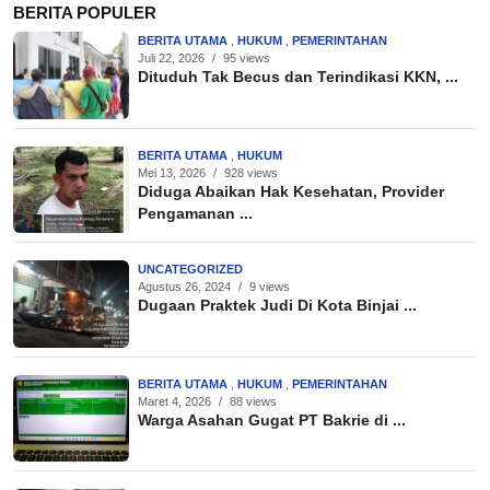
BERITA POPULER
BERITA UTAMA
,
HUKUM
,
PEMERINTAHAN
Juli 22, 2026
/
95 views
Dituduh Tak Becus dan Terindikasi KKN, ...
BERITA UTAMA
,
HUKUM
Mei 13, 2026
/
928 views
Diduga Abaikan Hak Kesehatan, Provider
Pengamanan ...
UNCATEGORIZED
Agustus 26, 2024
/
9 views
Dugaan Praktek Judi Di Kota Binjai ...
BERITA UTAMA
,
HUKUM
,
PEMERINTAHAN
Maret 4, 2026
/
88 views
Warga Asahan Gugat PT Bakrie di ...