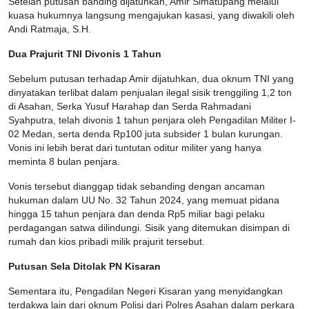
Setelah putusan banding dijatuhkan, Amir Simatupang melalui
kuasa hukumnya langsung mengajukan kasasi, yang diwakili oleh
Andi Ratmaja, S.H.
Dua Prajurit TNI Divonis 1 Tahun
Sebelum putusan terhadap Amir dijatuhkan, dua oknum TNI yang
dinyatakan terlibat dalam penjualan ilegal sisik trenggiling 1,2 ton
di Asahan, Serka Yusuf Harahap dan Serda Rahmadani
Syahputra, telah divonis 1 tahun penjara oleh Pengadilan Militer I-
02 Medan, serta denda Rp100 juta subsider 1 bulan kurungan.
Vonis ini lebih berat dari tuntutan oditur militer yang hanya
meminta 8 bulan penjara.
Vonis tersebut dianggap tidak sebanding dengan ancaman
hukuman dalam UU No. 32 Tahun 2024, yang memuat pidana
hingga 15 tahun penjara dan denda Rp5 miliar bagi pelaku
perdagangan satwa dilindungi. Sisik yang ditemukan disimpan di
rumah dan kios pribadi milik prajurit tersebut.
Putusan Sela Ditolak PN Kisaran
Sementara itu, Pengadilan Negeri Kisaran yang menyidangkan
terdakwa lain dari oknum Polisi dari Polres Asahan dalam perkara