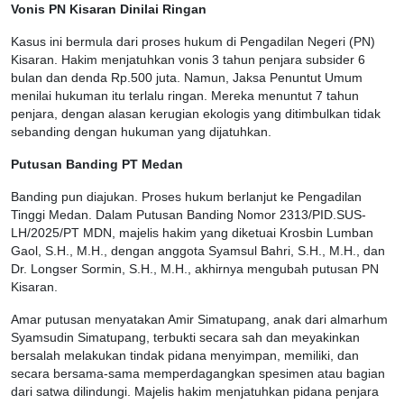
Vonis PN Kisaran Dinilai Ringan
Kasus ini bermula dari proses hukum di Pengadilan Negeri (PN)
Kisaran. Hakim menjatuhkan vonis 3 tahun penjara subsider 6
bulan dan denda Rp.500 juta. Namun, Jaksa Penuntut Umum
menilai hukuman itu terlalu ringan. Mereka menuntut 7 tahun
penjara, dengan alasan kerugian ekologis yang ditimbulkan tidak
sebanding dengan hukuman yang dijatuhkan.
Putusan Banding PT Medan
Banding pun diajukan. Proses hukum berlanjut ke Pengadilan
Tinggi Medan. Dalam Putusan Banding Nomor 2313/PID.SUS-
LH/2025/PT MDN, majelis hakim yang diketuai Krosbin Lumban
Gaol, S.H., M.H., dengan anggota Syamsul Bahri, S.H., M.H., dan
Dr. Longser Sormin, S.H., M.H., akhirnya mengubah putusan PN
Kisaran.
Amar putusan menyatakan Amir Simatupang, anak dari almarhum
Syamsudin Simatupang, terbukti secara sah dan meyakinkan
bersalah melakukan tindak pidana menyimpan, memiliki, dan
secara bersama-sama memperdagangkan spesimen atau bagian
dari satwa dilindungi. Majelis hakim menjatuhkan pidana penjara