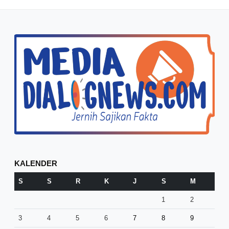
KALENDER
S
S
R
K
J
S
M
1
2
3
4
5
6
7
8
9