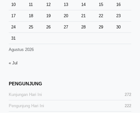
10
11
12
13
14
15
16
17
18
19
20
21
22
23
24
25
26
27
28
29
30
31
Agustus 2026
« Jul
PENGUNJUNG
Kunjungan Hari Ini
272
Pengunjung Hari Ini
222
Total Kunjungan
37,746
Total Pengunjung
24,940
Pengunjung Online
3