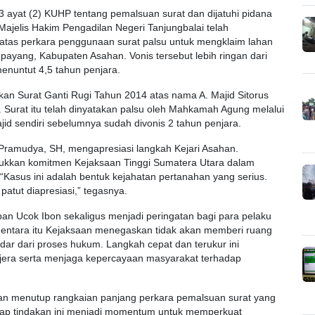
3 ayat (2) KUHP tentang pemalsuan surat dan dijatuhi pidana
ajelis Hakim Pengadilan Negeri Tanjungbalai telah
atas perkara penggunaan surat palsu untuk mengklaim lahan
payang, Kabupaten Asahan. Vonis tersebut lebih ringan dari
nuntut 4,5 tahun penjara.
n Surat Ganti Rugi Tahun 2014 atas nama A. Majid Sitorus
. Surat itu telah dinyatakan palsu oleh Mahkamah Agung melalui
id sendiri sebelumnya sudah divonis 2 tahun penjara.
mudya, SH, mengapresiasi langkah Kejari Asahan.
jukkan komitmen Kejaksaan Tinggi Sumatera Utara dalam
Kasus ini adalah bentuk kejahatan pertanahan yang serius.
patut diapresiasi,” tegasnya.
n Ucok Ibon sekaligus menjadi peringatan bagi para pelaku
mentara itu Kejaksaan menegaskan tidak akan memberi ruang
ar dari proses hukum. Langkah cepat dan terukur ini
era serta menjaga kepercayaan masyarakat terhadap
han menutup rangkaian panjang perkara pemalsuan surat yang
rap tindakan ini menjadi momentum untuk memperkuat