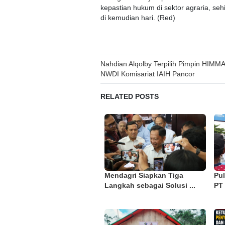
kepastian hukum di sektor agraria, se
di kemudian hari. (Red)
Post
Nahdian Alqolby Terpilih Pimpin HIMM
NWDI Komisariat IAIH Pancor
navigation
RELATED POSTS
Mendagri Siapkan Tiga
Pu
Langkah sebagai Solusi ...
PT 