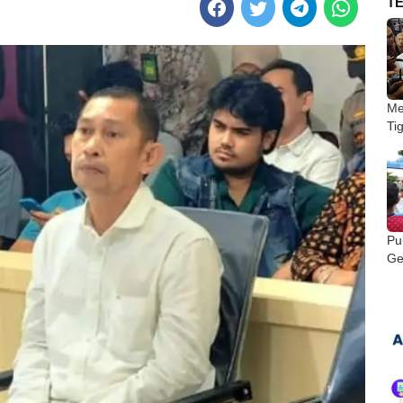
T
Me
Ti
Pu
Ge