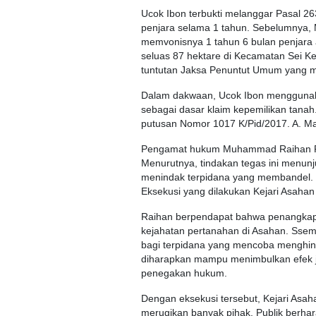
Ucok Ibon terbukti melanggar Pasal 26
penjara selama 1 tahun. Sebelumnya, M
memvonisnya 1 tahun 6 bulan penjara 
seluas 87 hektare di Kecamatan Sei Ke
tuntutan Jaksa Penuntut Umum yang me
Dalam dakwaan, Ucok Ibon menggunaka
sebagai dasar klaim kepemilikan tanah
putusan Nomor 1017 K/Pid/2017. A. Maj
Pengamat hukum Muhammad Raihan Pra
Menurutnya, tindakan tegas ini menun
menindak terpidana yang membandel. “
Eksekusi yang dilakukan Kejari Asahan 
Raihan berpendapat bahwa penangkapa
kejahatan pertanahan di Asahan. Sse
bagi terpidana yang mencoba menghind
diharapkan mampu menimbulkan efek j
penegakan hukum.
Dengan eksekusi tersebut, Kejari Asa
merugikan banyak pihak. Publik berha