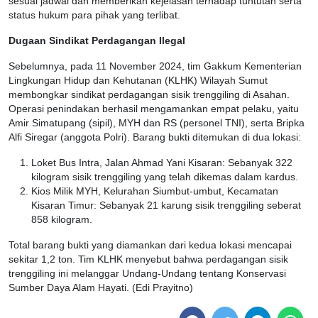
sesuai jadwal dan memberikan kejelasan terhadap tuntutan serta
status hukum para pihak yang terlibat.
Dugaan Sindikat Perdagangan Ilegal
Sebelumnya, pada 11 November 2024, tim Gakkum Kementerian
Lingkungan Hidup dan Kehutanan (KLHK) Wilayah Sumut
membongkar sindikat perdagangan sisik trenggiling di Asahan.
Operasi penindakan berhasil mengamankan empat pelaku, yaitu
Amir Simatupang (sipil), MYH dan RS (personel TNI), serta Bripka
Alfi Siregar (anggota Polri). Barang bukti ditemukan di dua lokasi:
Loket Bus Intra, Jalan Ahmad Yani Kisaran: Sebanyak 322
kilogram sisik trenggiling yang telah dikemas dalam kardus.
Kios Milik MYH, Kelurahan Siumbut-umbut, Kecamatan
Kisaran Timur: Sebanyak 21 karung sisik trenggiling seberat
858 kilogram.
Total barang bukti yang diamankan dari kedua lokasi mencapai
sekitar 1,2 ton. Tim KLHK menyebut bahwa perdagangan sisik
trenggiling ini melanggar Undang-Undang tentang Konservasi
Sumber Daya Alam Hayati. (Edi Prayitno)