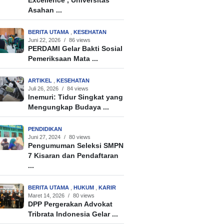
Excellence’, Universitas
Asahan ...
BERITA UTAMA
,
KESEHATAN
Juni 22, 2026
/
86 views
PERDAMI Gelar Bakti Sosial
Pemeriksaan Mata ...
ARTIKEL
,
KESEHATAN
Juli 26, 2026
/
84 views
Inemuri: Tidur Singkat yang
Mengungkap Budaya ...
PENDIDIKAN
Juni 27, 2024
/
80 views
Pengumuman Seleksi SMPN
7 Kisaran dan Pendaftaran
...
BERITA UTAMA
,
HUKUM
,
KARIR
Maret 14, 2026
/
80 views
DPP Pergerakan Advokat
Tribrata Indonesia Gelar ...