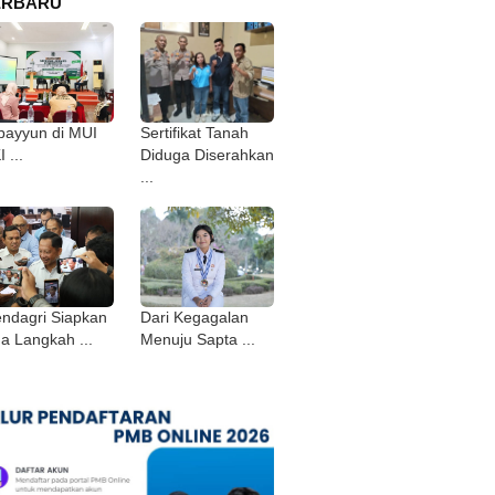
ERBARU
bayyun di MUI
Sertifikat Tanah
 ...
Diduga Diserahkan
...
ndagri Siapkan
Dari Kegagalan
ga Langkah ...
Menuju Sapta ...