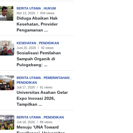
BERITA UTAMA
,
HUKUM
Mei 13, 2026
/
934 views
Diduga Abaikan Hak
Kesehatan, Provider
Pengamanan ...
KESEHATAN
,
PENDIDIKAN
Juni 20, 2026
/
92 views
Sosialisasi Pemilahan
Sampah Organik di
Pulogebang: ...
BERITA UTAMA
,
PEMERINTAHAN
,
PENDIDIKAN
Juli 17, 2026
/
91 views
Universitas Asahan Gelar
Expo Inovasi 2026,
Tampilkan ...
BERITA UTAMA
,
PENDIDIKAN
Juli 18, 2026
/
89 views
Menuju ‘UNA Toward