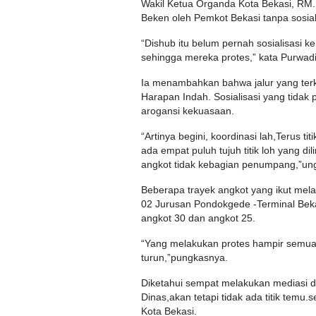
Wakil Ketua Organda Kota Bekasi, RM
Beken oleh Pemkot Bekasi tanpa sosial
“Dishub itu belum pernah sosialisasi ke
sehingga mereka protes,” kata Purwad
Ia menambahkan bahwa jalur yang terk
Harapan Indah. Sosialisasi yang tidak
arogansi kekuasaan.
“Artinya begini, koordinasi lah,Terus t
ada empat puluh tujuh titik loh yang dili
angkot tidak kebagian penumpang,”un
Beberapa trayek angkot yang ikut mel
02 Jurusan Pondokgede -Terminal Bekas
angkot 30 dan angkot 25.
“Yang melakukan protes hampir semua,
turun,”pungkasnya.
Diketahui sempat melakukan mediasi di
Dinas,akan tetapi tidak ada titik te
Kota Bekasi.