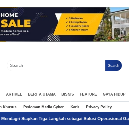
Search
L
ARTIKEL
BERITA UTAMA
BISNIS
FEATURE
GAYA HIDUP
an Khusus
Pedoman Media Cyber
Karir
Privacy Policy
 Tiga Langkah sebagai Solusi Operasional Gaji Pegawai Pemda