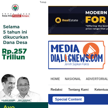
Tutup
HOME
NASIONAL
ADVERTORIA
Redaksi
Tentang Kami
Ketentu
Special Content
Mendagri Siapkan