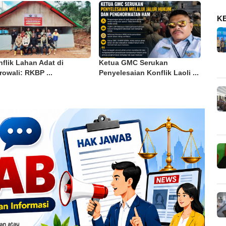
K
flik Lahan Adat di
Ketua GMC Serukan
owali: RKBP ...
Penyelesaian Konflik Laoli ...