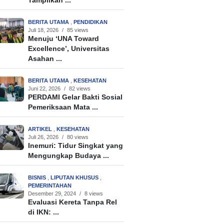
Tampilkan ...
BERITA UTAMA
,
PENDIDIKAN
Juli 18, 2026
/
85 views
Menuju ‘UNA Toward
Excellence’, Universitas
Asahan ...
BERITA UTAMA
,
KESEHATAN
Juni 22, 2026
/
82 views
PERDAMI Gelar Bakti Sosial
Pemeriksaan Mata ...
ARTIKEL
,
KESEHATAN
Juli 26, 2026
/
80 views
Inemuri: Tidur Singkat yang
Mengungkap Budaya ...
BISNIS
,
LIPUTAN KHUSUS
,
PEMERINTAHAN
Desember 29, 2024
/
8 views
Evaluasi Kereta Tanpa Rel
di IKN: ...