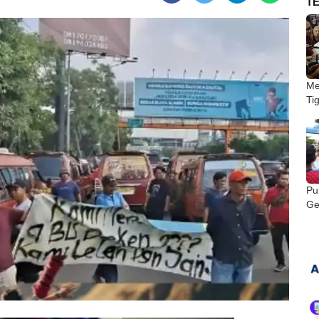
T
Me
Ti
Pu
Ge