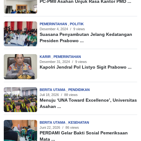
PC-PMII Asahan Unjuk Rasa Kantor PMD ...
PEMERINTAHAN
,
POLITIK
Desember 4, 2024
/
9 views
Suasana Penyambutan Jelang Kedatangan
Presiden Prabowo ...
KARIR
,
PEMERINTAHAN
Desember 31, 2024
/
9 views
Kapolri Jendral Pol Listyo Sigit Prabowo ...
BERITA UTAMA
,
PENDIDIKAN
Juli 18, 2026
/
88 views
Menuju ‘UNA Toward Excellence’, Universitas
Asahan ...
BERITA UTAMA
,
KESEHATAN
Juni 22, 2026
/
86 views
PERDAMI Gelar Bakti Sosial Pemeriksaan
Mata ...