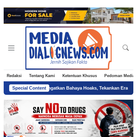
Redaksi
Tentang Kami
Ketentuan Khusus
Pedoman Media 
I DKI Jakarta Ingatkan Bahaya Hoaks, Tekankan Era AI
Special Content
-
Sertif