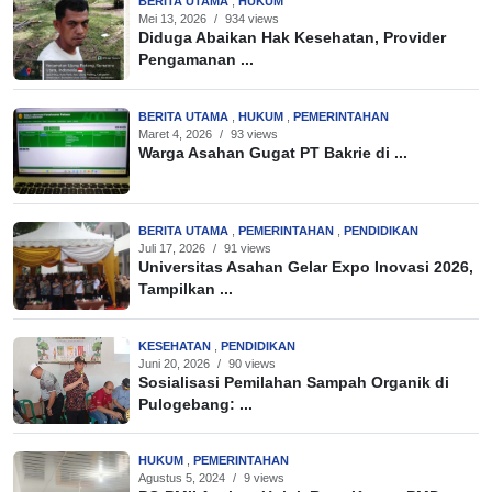
BERITA UTAMA
,
HUKUM
Mei 13, 2026
/
934 views
Diduga Abaikan Hak Kesehatan, Provider
Pengamanan ...
BERITA UTAMA
,
HUKUM
,
PEMERINTAHAN
Maret 4, 2026
/
93 views
Warga Asahan Gugat PT Bakrie di ...
BERITA UTAMA
,
PEMERINTAHAN
,
PENDIDIKAN
Juli 17, 2026
/
91 views
Universitas Asahan Gelar Expo Inovasi 2026,
Tampilkan ...
KESEHATAN
,
PENDIDIKAN
Juni 20, 2026
/
90 views
Sosialisasi Pemilahan Sampah Organik di
Pulogebang: ...
HUKUM
,
PEMERINTAHAN
Agustus 5, 2024
/
9 views