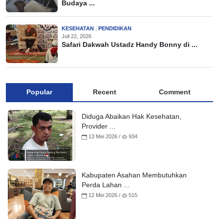
Budaya ...
KESEHATAN
,
PENDIDIKAN
Juli 22, 2026
Safari Dakwah Ustadz Handy Bonny di ...
Popular
Recent
Comment
Diduga Abaikan Hak Kesehatan,
Provider ...
13 Mei 2026 /
934
Kabupaten Asahan Membutuhkan
Perda Lahan ...
12 Mei 2026 /
515