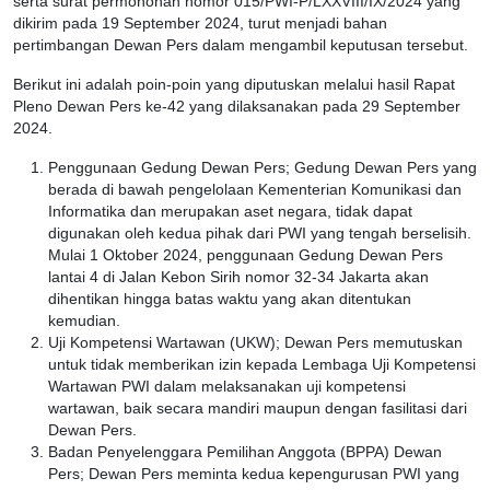
serta surat permohonan nomor 015/PWI-P/LXXVIII/IX/2024 yang
dikirim pada 19 September 2024, turut menjadi bahan
pertimbangan Dewan Pers dalam mengambil keputusan tersebut.
Berikut ini adalah poin-poin yang diputuskan melalui hasil Rapat
Pleno Dewan Pers ke-42 yang dilaksanakan pada 29 September
2024.
Penggunaan Gedung Dewan Pers; Gedung Dewan Pers yang
berada di bawah pengelolaan Kementerian Komunikasi dan
Informatika dan merupakan aset negara, tidak dapat
digunakan oleh kedua pihak dari PWI yang tengah berselisih.
Mulai 1 Oktober 2024, penggunaan Gedung Dewan Pers
lantai 4 di Jalan Kebon Sirih nomor 32-34 Jakarta akan
dihentikan hingga batas waktu yang akan ditentukan
kemudian.
Uji Kompetensi Wartawan (UKW); Dewan Pers memutuskan
untuk tidak memberikan izin kepada Lembaga Uji Kompetensi
Wartawan PWI dalam melaksanakan uji kompetensi
wartawan, baik secara mandiri maupun dengan fasilitasi dari
Dewan Pers.
Badan Penyelenggara Pemilihan Anggota (BPPA) Dewan
Pers; Dewan Pers meminta kedua kepengurusan PWI yang