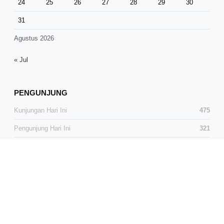
24
25
26
27
28
29
30
31
Agustus 2026
« Jul
PENGUNJUNG
Kunjungan Hari Ini
475
Pengunjung Hari Ini
321
Total Kunjungan
38,405
Total Pengunjung
25,416
Pengunjung Online
1
© 2026 Media Dialog News. All Rights Reserved.