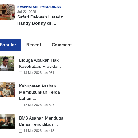
KESEHATAN
,
PENDIDIKAN
Juli 22, 2026
Safari Dakwah Ustadz
Handy Bonny di ...
Popular
Recent
Comment
Diduga Abaikan Hak
Kesehatan, Provider ...
13 Mei 2026 /
931
Kabupaten Asahan
Membutuhkan Perda
Lahan ...
12 Mei 2026 /
507
BM3 Asahan Menduga
Dinas Pendidikan ...
14 Mei 2026 /
413