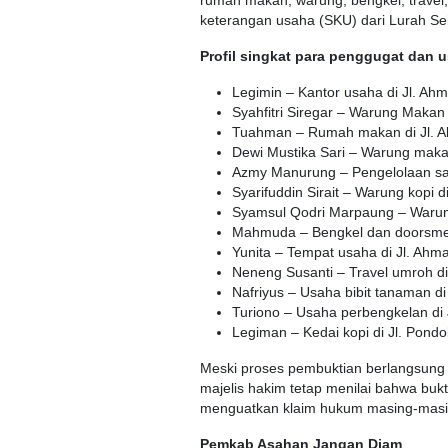
rumah makan, warung, bengkel, travel,
keterangan usaha (SKU) dari Lurah Se
Profil singkat para penggugat dan u
Legimin – Kantor usaha di Jl. Ah
Syahfitri Siregar – Warung Makan
Tuahman – Rumah makan di Jl. Ab
Dewi Mustika Sari – Warung makan
Azmy Manurung – Pengelolaan sa
Syarifuddin Sirait – Warung kopi d
Syamsul Qodri Marpaung – Warung 
Mahmuda – Bengkel dan doorsmeer
Yunita – Tempat usaha di Jl. Ahm
Neneng Susanti – Travel umroh di 
Nafriyus – Usaha bibit tanaman di
Turiono – Usaha perbengkelan di 
Legiman – Kedai kopi di Jl. Pond
Meski proses pembuktian berlangsung 
majelis hakim tetap menilai bahwa bukt
menguatkan klaim hukum masing-masi
Pemkab Asahan Jangan Diam