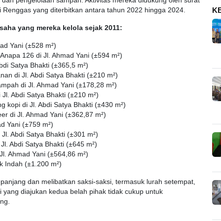
 dan pengelolaan sampah. Aktivitas mereka didukung oleh surat
K
i Renggas yang diterbitkan antara tahun 2022 hingga 2024.
saha yang mereka kelola sejak 2011:
mad Yani (±528 m²)
 Anapa 126 di Jl. Ahmad Yani (±594 m²)
di Satya Bhakti (±365,5 m²)
an di Jl. Abdi Satya Bhakti (±210 m²)
mpah di Jl. Ahmad Yani (±178,28 m²)
i Jl. Abdi Satya Bhakti (±210 m²)
kopi di Jl. Abdi Satya Bhakti (±430 m²)
 di Jl. Ahmad Yani (±362,87 m²)
ad Yani (±759 m²)
Jl. Abdi Satya Bhakti (±301 m²)
 Jl. Abdi Satya Bhakti (±645 m²)
Jl. Ahmad Yani (±564,86 m²)
ok Indah (±1.200 m²)
panjang dan melibatkan saksi-saksi, termasuk lurah setempat,
i yang diajukan kedua belah pihak tidak cukup untuk
ng.