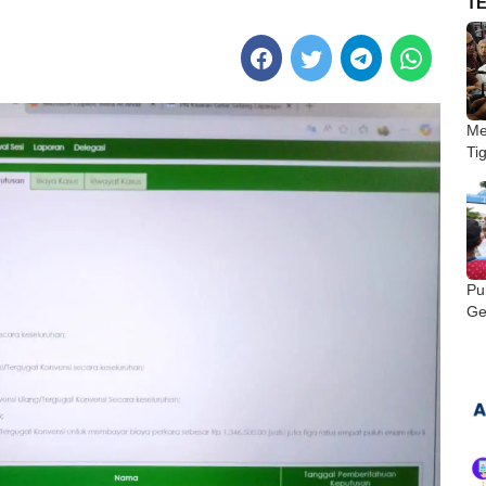
T
Me
Ti
Pu
Ge